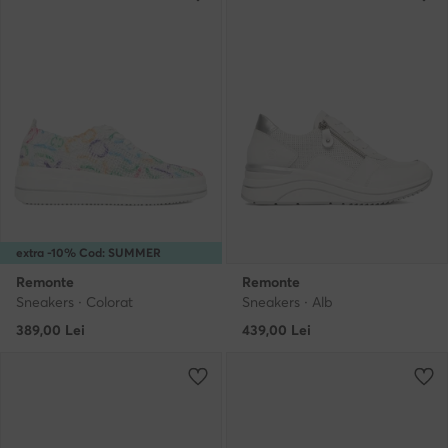
extra -10% Cod: SUMMER
Remonte
Remonte
Sneakers · Colorat
Sneakers · Alb
389,00
Lei
439,00
Lei