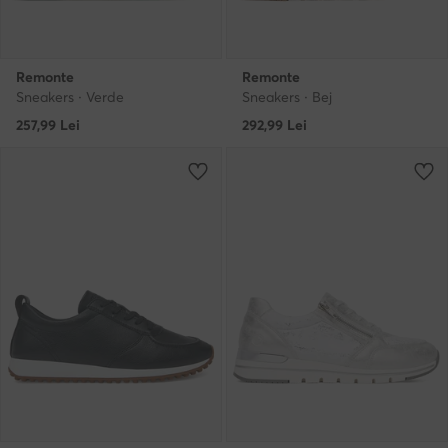
Remonte
Remonte
Sneakers · Verde
Sneakers · Bej
257,99
Lei
292,99
Lei