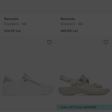
Remonte
Remonte
Sneakers · Alb
Sneakers · Alb
334,99
Lei
449,00
Lei
extra -15% Cod: SUMMER