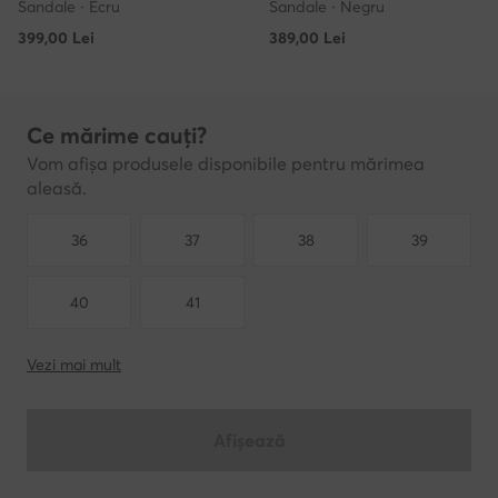
Sandale · Écru
Sandale · Negru
399,00
Lei
389,00
Lei
Ce mărime cauți?
Vom afișa produsele disponibile pentru mărimea
aleasă.
36
37
38
39
40
41
Vezi mai mult
Afișează