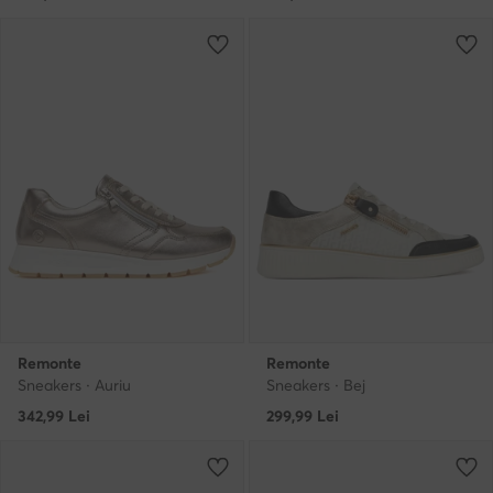
Remonte
Remonte
Sneakers · Auriu
Sneakers · Bej
342,99
Lei
299,99
Lei