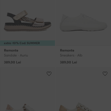
extra -10% Cod: SUMMER
Remonte
Remonte
Sandale · Auriu
Sneakers · Alb
389,00
Lei
389,00
Lei