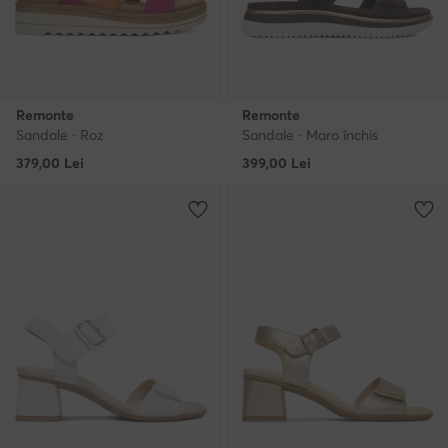
Remonte
Remonte
Sandale · Roz
Sandale · Maro închis
379,00
Lei
399,00
Lei