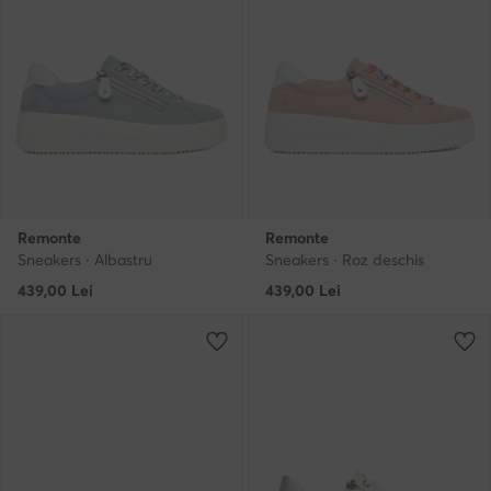
Remonte
Remonte
Sneakers · Albastru
Sneakers · Roz deschis
439,00
Lei
439,00
Lei