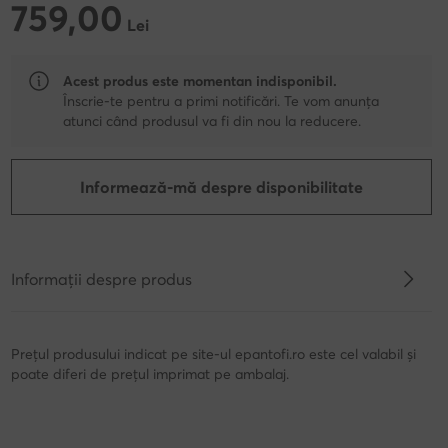
759,00
759,00 Lei
Lei
Acest produs este momentan indisponibil.
Înscrie-te pentru a primi notificări. Te vom anunța
atunci când produsul va fi din nou la reducere.
Informează-mă despre disponibilitate
Informații despre produs
Prețul produsului indicat pe site-ul epantofi.ro este cel valabil și
poate diferi de prețul imprimat pe ambalaj.