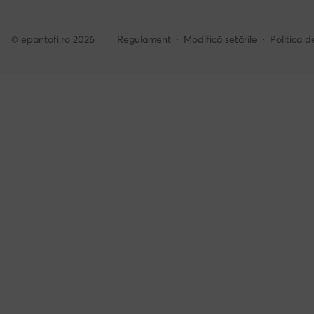
© epantofi.ro 2026
Regulament
Modifică setările
Politica d