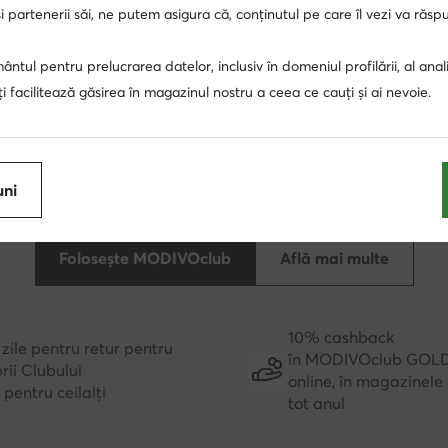
 partenerii săi, ne putem asigura că, conținutul pe care îl vezi va răs
ntul pentru prelucrarea datelor, inclusiv în domeniul profilării, al anali
, îți facilitează găsirea în magazinul nostru a ceea ce cauți și ai nevoie.
 singur Club, avantaje în mai multe locu
i doar pentru membrii Clubului, termen de retur extins 
uni
 Deblochează MODIVOclub GOLD și bucură-te de rambu
fiecare achiziție!
Folosește MODIVOclub
Află mai multe
10% cashback
zile pentru retur pentru
în MODIVOclub GOL
ii Clubului
online, în magazinele 
e pentru ceilalți
tot anul