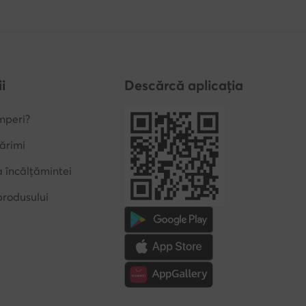
i
Descărcă aplicația
mperi?
ărimi
a încălțămintei
produsului