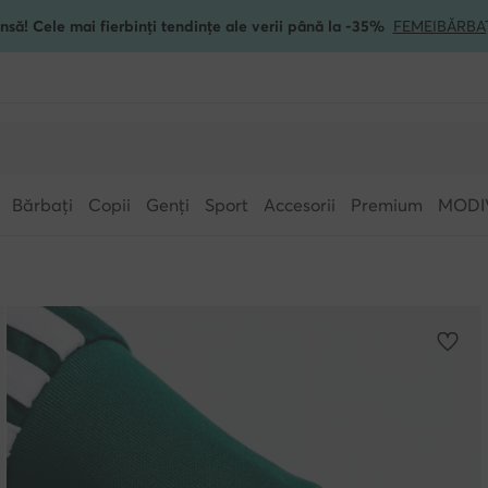
nsă! Cele mai fierbinți tendințe ale verii până la -35%
FEMEI
BĂRBA
Bărbați
Copii
Genți
Sport
Accesorii
Premium
MODI