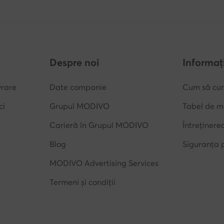
Despre noi
Informați
vrare
Date companie
Cum să cu
ci
Grupul MODIVO
Tabel de m
Carieră în Grupul MODIVO
Întreținere
Blog
Siguranța 
MODIVO Advertising Services
Termeni și condiții