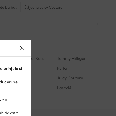
ete barbati
genti Juicy Couture
nti Nine West
genti de plaja
ceasuri Guess
MICHAEL Michael Kors
Tommy Hilfiger
Calvin Klein
Furla
erințele și
DKNY
Juicy Couture
educeri pe
Nautica
Lasocki
e - prin
ale de către