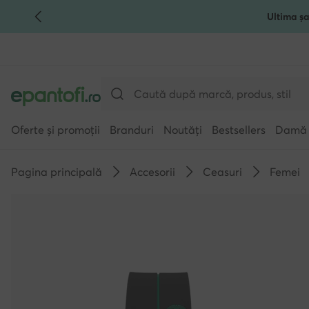
Ultima șa
TRECI LA CONȚINUTUL PRINCIPAL
MERGI LA CĂUTARE
Oferte și promoții
Branduri
Noutăți
Bestsellers
Damă
Pagina principală
Accesorii
Ceasuri
Femei