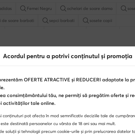
adidas
Femei Negru
ochelari de soare dama
sos
i de soare barbati
sepci barbati
sosete copii
a
genti Hunter
genti de umar
genti rosii
ge
palarii dama
ceasuri Nautica
Acordul pentru a potrivi conținutul și promoția
Reebok
Badura
Guess
Beverly Hills Polo Club
 prezentăm OFERTE ATRACTIVE și REDUCERI adaptate la pref
le.
MEXX
GINO ROSSI
ea consimțământului tău, ne permiți să pregătim oferte și r
Kappa
DC Shoes
 activităților tale online.
i conținuturi pot afecta în mod semnificativ deciziile tale de cumpărar
 este destinată persoanelor cu vârsta de 18 ani sau mai mult.
 de soluții și tehnologii precum cookie-urile și prin prelucrarea datelor t