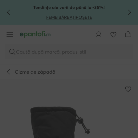
TRECI LA CONȚINUTUL PRINCIPAL
MERGI LA CĂUTARE
Tendințe ale verii de până la -35%!
FEMEI
BĂRBAȚI
POȘETE
Caută după marcă, produs, stil
Cizme de zăpadă