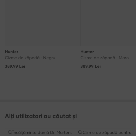
Hunter
Hunter
Cizme de zăpadă · Negru
Cizme de zăpadă · Maro
389,99
Lei
389,99
Lei
Alți utilizatori au căutat și
Încălțăminte damă Dr. Martens
Cizme de zăpadă pentru fe