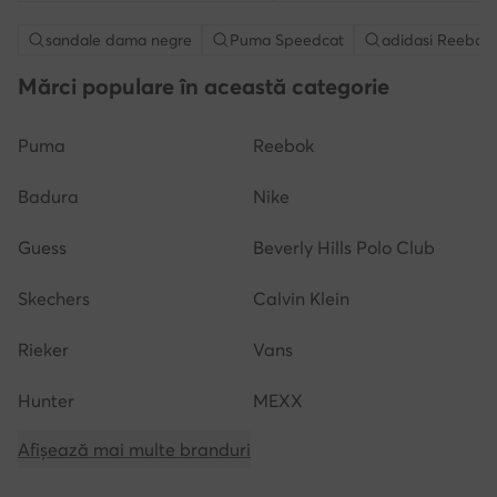
sandale dama negre
Puma Speedcat
adidasi Reebok
Mărci populare în această categorie
Puma
Reebok
Badura
Nike
Guess
Beverly Hills Polo Club
Skechers
Calvin Klein
Rieker
Vans
Hunter
MEXX
Afișează mai multe branduri