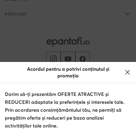
Informații
Acordul pentru a potrivi conținutul și
promoția
Schimbă țara: Rumunia (RO)
Dorim să-ți prezentăm OFERTE ATRACTIVE și
REDUCERI adaptate la preferințele și interesele tale.
© epantofi.ro 2026
Regulament
Modifică setările
Politica de confidențialitate
Prin acordarea consimțământului tău, ne permiți să
Protecția datelor
pregătim oferte și reduceri pe baza analizei
activităților tale online.