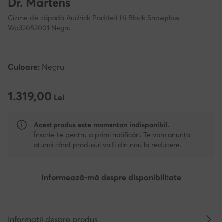
Dr. Martens
Cizme de zăpadă Audrick Padded Hi Black Snowplow
Wp32052001 Negru
Culoare:
Negru
1.319,00
1.319,00 Lei
Lei
Acest produs este momentan indisponibil.
Înscrie-te pentru a primi notificări. Te vom anunța
atunci când produsul va fi din nou la reducere.
Informează-mă despre disponibilitate
Informații despre produs