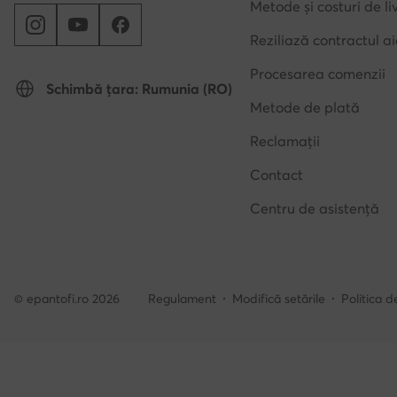
Metode și costuri de li
Reziliază contractul ai
Procesarea comenzii
Schimbă țara: Rumunia (RO)
Metode de plată
Reclamații
Contact
Centru de asistență
© epantofi.ro 2026
Regulament
Modifică setările
Politica d