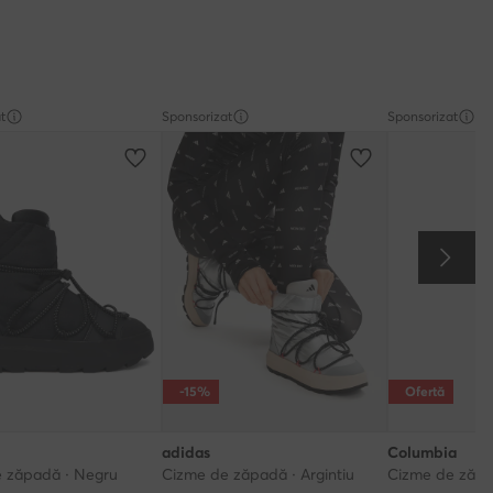
t
Sponsorizat
Sponsorizat
-15%
Ofertă
adidas
Columbia
 zăpadă · Negru
Cizme de zăpadă · Argintiu
Cizme de zăpa