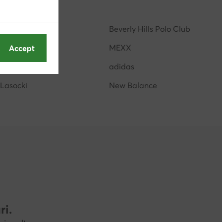
Guess
Beverly Hills Polo Club
Hunter
MEXX
Accept
Juicy Couture
adidas
Lasocki
New Balance
ri.