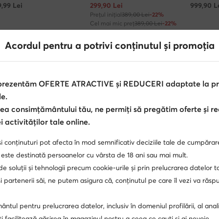
Prețul actual
9,99
Lei
299,90
Lei
999,90
L
Prețul inițial
389,00 Lei
-22%
Cel mai mic preț
389,00 Lei
-22%
Acordul pentru a potrivi conținutul și promoția
 prezentăm OFERTE ATRACTIVE și REDUCERI adaptate la pref
le.
ea consimțământului tău, ne permiți să pregătim oferte și r
 activităților tale online.
i conținuturi pot afecta în mod semnificativ deciziile tale de cumpărar
ru femei Moon Boot
Cizme de zăpadă Negru
sandale ar
 este destinată persoanelor cu vârsta de 18 ani sau mai mult.
 de soluții și tehnologii precum cookie-urile și prin prelucrarea datelor t
pantofi dama eleganti
sandale cu toc gros
cizme 
 partenerii săi, ne putem asigura că, conținutul pe care îl vezi va răs
Reebok dama
Nike Air Force 1
mocasini negri
sand
ntul pentru prelucrarea datelor, inclusiv în domeniul profilării, al anali
a
tenisi inalti dama
papuci dama
adidasi inalti d
, îți facilitează găsirea în magazinul nostru a ceea ce cauți și ai nevoie.