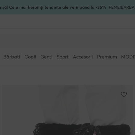
nsă! Cele mai fierbinți tendințe ale verii până la -35%
FEMEI
BĂRBA
Bărbați
Copii
Genți
Sport
Accesorii
Premium
MODI