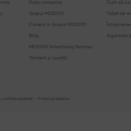
vrare
Date companie
Cum să cu
ci
Grupul MODIVO
Tabel de m
Carieră în Grupul MODIVO
Întreținere
Blog
Siguranța 
MODIVO Advertising Services
Termeni și condiții
e confidențialitate
Protecția datelor