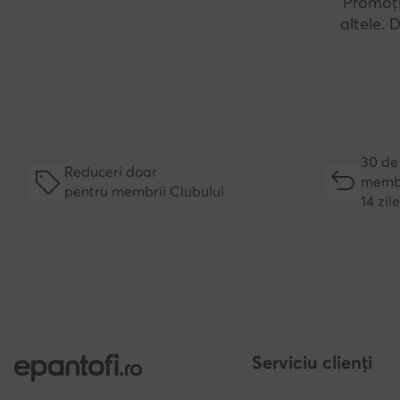
Promoți
altele.
30 de 
Reduceri doar
membr
pentru membrii Clubului
14 zil
Serviciu clienți