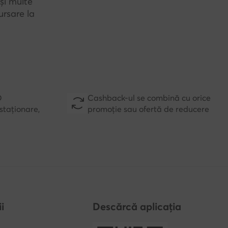
și multe
rsare la
D
Cashback-ul se combină cu orice
staționare,
promoție sau ofertă de reducere
i
Descărcă aplicația