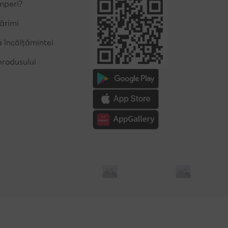
mperi?
ărimi
a încălțămintei
produsului
Soluționarea alternativă a litigilor
Soluționarea online a l