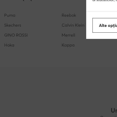
Puma
Reebok
Skechers
Calvin Klein
Alte opți
GINO ROSSI
Merrell
Hoka
Kappa
Un