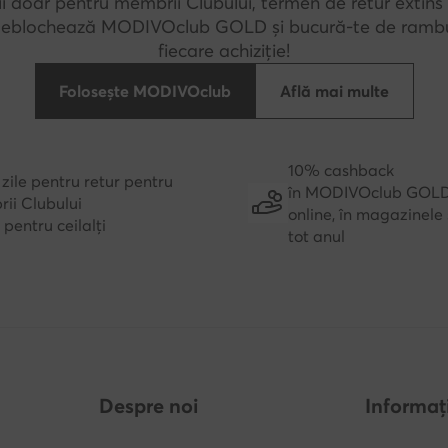
i doar pentru membrii Clubului, termen de retur extins 
 Deblochează MODIVOclub GOLD și bucură-te de rambu
fiecare achiziție!
Folosește MODIVOclub
Află mai multe
10% cashback
zile pentru retur pentru
în MODIVOclub GOL
ii Clubului
online, în magazinele 
e pentru ceilalți
tot anul
Despre noi
Informați