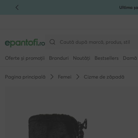
Ultima șa
TRECI LA CONȚINUTUL PRINCIPAL
MERGI LA CĂUTARE
Oferte și promoții
Branduri
Noutăți
Bestsellers
Damă
Pagina principală
Femei
Cizme de zăpadă