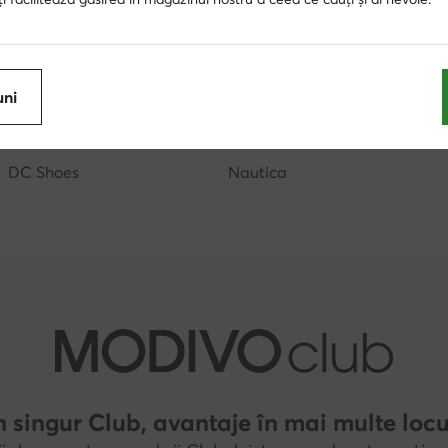
Badura
Nike
Rieker
Vans
uni
Clarks
Billabong
DC Shoes
Nautica
 singur Club, avantaje în mai multe locu