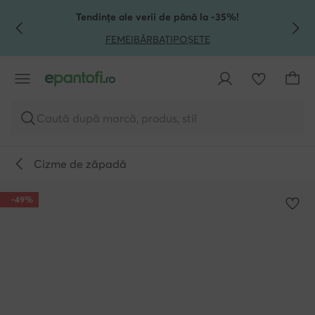
TRECI LA CONȚINUTUL PRINCIPAL
MERGI LA CĂUTARE
Tendințe ale verii de până la -35%!
FEMEI
BĂRBAȚI
POȘETE
Caută după marcă, produs, stil
Cizme de zăpadă
-49%