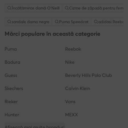
Încălțăminte damă O'Neill
Cizme de zăpadă pentru femei 
sandale dama negre
Puma Speedcat
adidasi Reebok
Mărci populare în această categorie
Puma
Reebok
Badura
Nike
Guess
Beverly Hills Polo Club
Skechers
Calvin Klein
Rieker
Vans
Hunter
MEXX
Afișează mai multe branduri