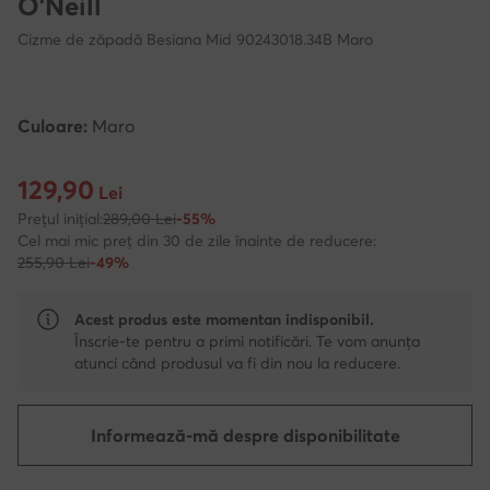
O'Neill
Cizme de zăpadă Besiana Mid 90243018.34B Maro
Culoare:
Maro
129,90
Prețul actual 129,90 Lei
Lei
Prețul inițial:
289,00 Lei
-55%
Cel mai mic preț din 30 de zile înainte de reducere:
255,90 Lei
-49%
Acest produs este momentan indisponibil.
Înscrie-te pentru a primi notificări. Te vom anunța
atunci când produsul va fi din nou la reducere.
Informează-mă despre disponibilitate