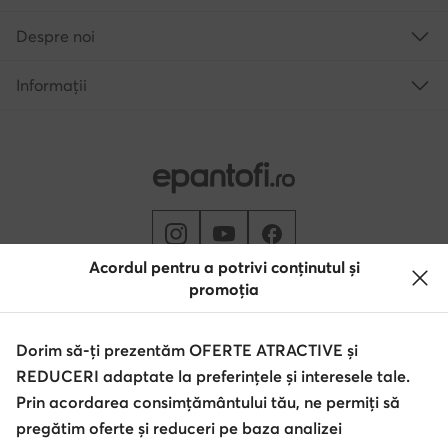
Despre noi
Informații
Acordul pentru a potrivi conținutul și
promoția
Schimbă țara: Rumunia (RO)
Dorim să-ți prezentăm OFERTE ATRACTIVE și
REDUCERI adaptate la preferințele și interesele tale.
© epantofi.ro 2026
Regulament
Modifică setările
Politica de confidențialitate
Prin acordarea consimțământului tău, ne permiți să
Protecția datelor
pregătim oferte și reduceri pe baza analizei