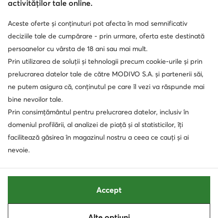
activităților tale online.
Aceste oferte și conținuturi pot afecta în mod semnificativ
Soluționarea alternativă a litigilor
Soluționarea online a litigilor
deciziile tale de cumpărare - prin urmare, oferta este destinată
persoanelor cu vârsta de 18 ani sau mai mult.
Prin utilizarea de soluții și tehnologii precum cookie-urile și prin
prelucrarea datelor tale de către MODIVO S.A. și partenerii săi,
ne putem asigura că, conținutul pe care îl vezi va răspunde mai
bine nevoilor tale.
Prin consimțământul pentru prelucrarea datelor, inclusiv în
domeniul profilării, al analizei de piață și al statisticilor, îți
facilitează găsirea în magazinul nostru a ceea ce cauți și ai
nevoie.
Accept
Alte opțiuni