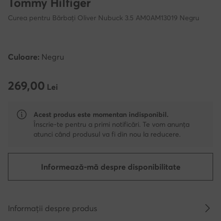
Tommy Hilfiger
Curea pentru Bărbați Oliver Nubuck 3.5 AM0AM13019 Negru
Culoare:
Negru
269,00
269,00 Lei
Lei
Acest produs este momentan indisponibil.
Înscrie-te pentru a primi notificări. Te vom anunța
atunci când produsul va fi din nou la reducere.
Informează-mă despre disponibilitate
Informații despre produs