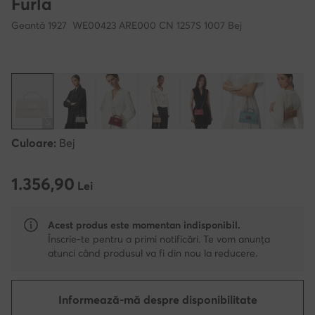
Furla
Geantă 1927 WE00423 ARE000 CN 1257S 1007 Bej
Culoare:
Bej
1.356,90
1.356,90 Lei
Lei
Acest produs este momentan indisponibil.
Înscrie-te pentru a primi notificări. Te vom anunța
atunci când produsul va fi din nou la reducere.
Informează-mă despre disponibilitate