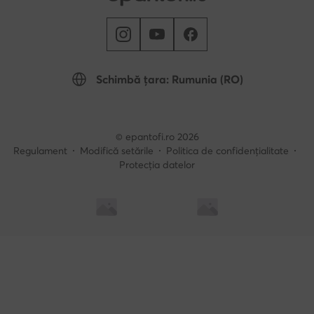
Schimbă țara: Rumunia (RO)
© epantofi.ro 2026
Regulament
Modifică setările
Politica de confidențialitate
Protecția datelor
Soluționarea alternativă a litigilor
Soluționarea online a litigilor