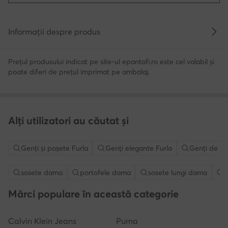
Informații despre produs
Prețul produsului indicat pe site-ul epantofi.ro este cel valabil și
poate diferi de prețul imprimat pe ambalaj.
Alți utilizatori au căutat și
Genţi şi poşete Furla
Genți elegante Furla
Genți de se
sosete dama
portofele dama
sosete lungi dama
g
Mărci populare în această categorie
Calvin Klein Jeans
Puma