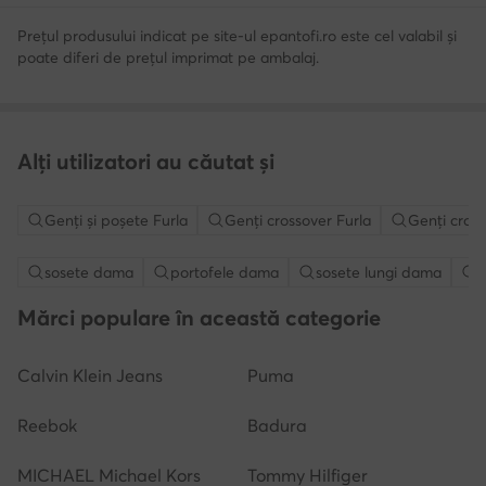
Prețul produsului indicat pe site-ul epantofi.ro este cel valabil și
poate diferi de prețul imprimat pe ambalaj.
Alți utilizatori au căutat și
Genţi şi poşete Furla
Genți crossover Furla
Genți cros
sosete dama
portofele dama
sosete lungi dama
g
Mărci populare în această categorie
Calvin Klein Jeans
Puma
Reebok
Badura
MICHAEL Michael Kors
Tommy Hilfiger