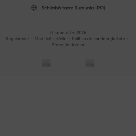
Schimbă țara: Rumunia (RO)
© epantofi.ro 2026
Regulament
Modifică setările
Politica de confidențialitate
Protecția datelor
Soluționarea alternativă a litigilor
Soluționarea online a litigilor