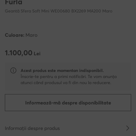
Furla
Geantă Sfera Soft Mini WE00680 BX2269 MA200 Maro
Culoare:
Maro
1.100,00
1.100,00 Lei
Lei
Acest produs este momentan indisponibil.
Înscrie-te pentru a primi notificări. Te vom anunța
atunci când produsul va fi din nou la reducere.
Informează-mă despre disponibilitate
Informații despre produs