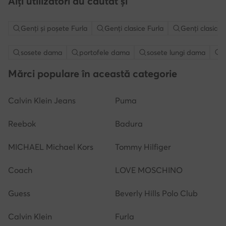
Alți utilizatori au căutat și
Genţi şi poşete Furla
Genți clasice Furla
Genți clasice 
sosete dama
portofele dama
sosete lungi dama
g
Mărci populare în această categorie
Calvin Klein Jeans
Puma
Reebok
Badura
MICHAEL Michael Kors
Tommy Hilfiger
Coach
LOVE MOSCHINO
Guess
Beverly Hills Polo Club
Calvin Klein
Furla