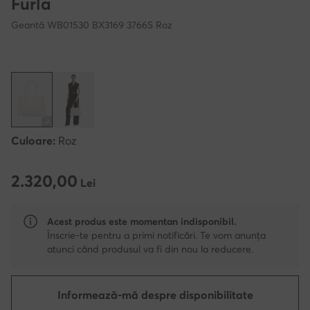
Furla
Geantă WB01530 BX3169 3766S Roz
Culoare:
Roz
2.320,00
2.320,00 Lei
Lei
Acest produs este momentan indisponibil.
Înscrie-te pentru a primi notificări. Te vom anunța
atunci când produsul va fi din nou la reducere.
Informează-mă despre disponibilitate