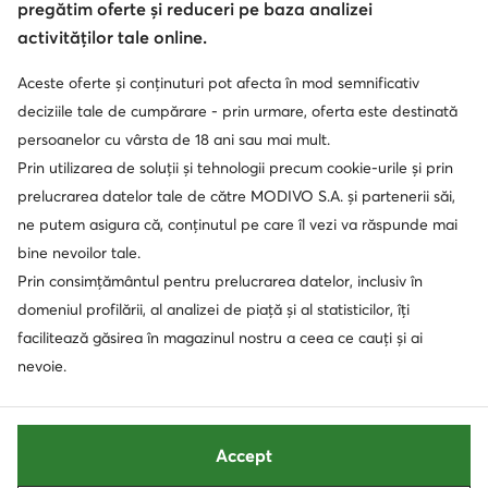
Protecția datelor
pregătim oferte și reduceri pe baza analizei
activităților tale online.
Aceste oferte și conținuturi pot afecta în mod semnificativ
Soluționarea alternativă a litigilor
Soluționarea online a litigilor
deciziile tale de cumpărare - prin urmare, oferta este destinată
persoanelor cu vârsta de 18 ani sau mai mult.
Prin utilizarea de soluții și tehnologii precum cookie-urile și prin
prelucrarea datelor tale de către MODIVO S.A. și partenerii săi,
ne putem asigura că, conținutul pe care îl vezi va răspunde mai
bine nevoilor tale.
Prin consimțământul pentru prelucrarea datelor, inclusiv în
domeniul profilării, al analizei de piață și al statisticilor, îți
facilitează găsirea în magazinul nostru a ceea ce cauți și ai
nevoie.
Accept