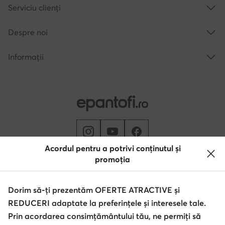
Serviciu clienți
Despre noi
Informații
Acordul pentru a potrivi conținutul și
promoția
Schimbă țara: Rumunia (RO)
Dorim să-ți prezentăm OFERTE ATRACTIVE și
REDUCERI adaptate la preferințele și interesele tale.
© epantofi.ro 2026
Regulament
Modifică setările
Politica de confidențialitate
Prin acordarea consimțământului tău, ne permiți să