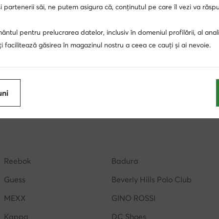
 partenerii săi, ne putem asigura că, conținutul pe care îl vezi va răs
ntul pentru prelucrarea datelor, inclusiv în domeniul profilării, al anali
, îți facilitează găsirea în magazinul nostru a ceea ce cauți și ai nevoie.
US
Genți clasice Bej
ochelari de soare dama
sose
i de soare barbati
sepci barbati
uni
sosete lungi dama
genti Hunter
genti de umar
genti negre
palarii dama
ceasuri Nautica
Reebok
Badura
Guess
Beverly Hills Polo Club
MEXX
GINO ROSSI
Kappa
DC Shoes