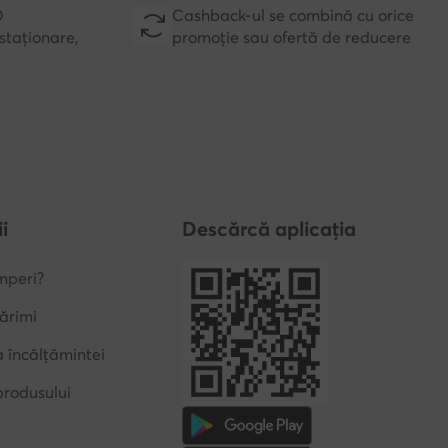
D
Cashback-ul se combină cu orice
staționare,
promoție sau ofertă de reducere
i
Descărcă aplicația
mperi?
ărimi
a încălțămintei
produsului