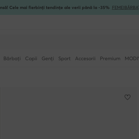
nsă! Cele mai fierbinți tendințe ale verii până la -35%
FEMEI
BĂRBA
Bărbați
Copii
Genți
Sport
Accesorii
Premium
MODI