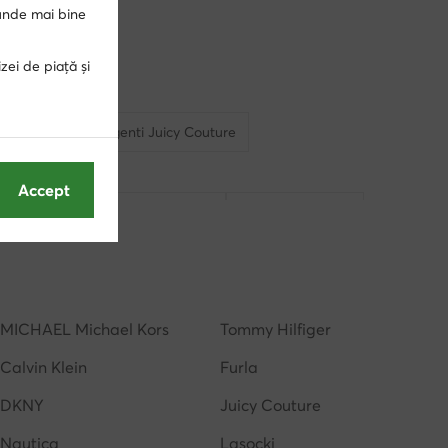
punde mai bine
zei de piață și
te barbati
genti Juicy Couture
Accept
genti rosii
genti Nine West
genti de plaja
MICHAEL Michael Kors
Tommy Hilfiger
Calvin Klein
Furla
DKNY
Juicy Couture
Nautica
Lasocki