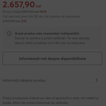
2.657,90
Prețul actual 2.657,90 Lei
Lei
Prețul inițial:
3.109,00 Lei
-14%
Cel mai mic preț din 30 de zile înainte de reducere:
2.797,90 Lei
-5%
Acest produs este momentan indisponibil.
Înscrie-te pentru a primi notificări. Te vom anunța
atunci când produsul va fi din nou la reducere.
Informează-mă despre disponibilitate
Informații despre produs
Prețul produsului indicat pe site-ul epantofi.ro este cel valabil și
poate diferi de prețul imprimat pe ambalaj.