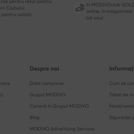
zile pentru retur pentru
în MODIVOclub GOL
ii Clubului
online, în magazinele 
e pentru ceilalți
tot anul
Despre noi
Informați
vrare
Date companie
Cum să cu
ci
Grupul MODIVO
Tabel de m
Carieră în Grupul MODIVO
Întreținere
Blog
Siguranța 
MODIVO Advertising Services