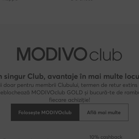
 singur Club, avantaje în mai multe locu
i doar pentru membrii Clubului, termen de retur extins 
 Deblochează MODIVOclub GOLD și bucură-te de rambu
fiecare achiziție!
Folosește MODIVOclub
Află mai multe
10% cashback