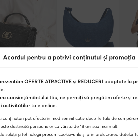
Ofertă
Ofertă
Acordul pentru a potrivi conținutul și promoția
extra -25% Cod: SUMMER
extra -15% Cod: SUMMER
extr
ne West
adidas
adidas
antă · Negru
Geantă · Albastru
Geantă · 
 prezentăm OFERTE ATRACTIVE și REDUCERI adaptate la pref
țul actual
Prețul ac
,90
Lei
224,90
Lei
211,90
Le
le.
ul inițial
429,99 Lei
-43%
Prețul iniți
ea consimțământului tău, ne permiți să pregătim oferte și r
 mai mic preț
255,90 Lei
-5%
Cel mai mi
 activităților tale online.
i conținuturi pot afecta în mod semnificativ deciziile tale de cumpărar
 este destinată persoanelor cu vârsta de 18 ani sau mai mult.
 de soluții și tehnologii precum cookie-urile și prin prelucrarea datelor t