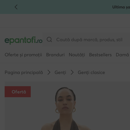
Ultima șa
TRECI LA CONȚINUTUL PRINCIPAL
MERGI LA CĂUTARE
Oferte și promoții
Branduri
Noutăți
Bestsellers
Damă
Pagina principală
Genți
Genți clasice
Ofertă