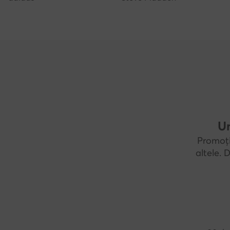
Un
Promoți
altele.