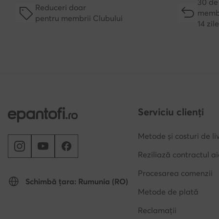
30 de 
Reduceri doar
membr
pentru membrii Clubului
14 zil
Serviciu clienți
Metode și costuri de li
Reziliază contractul ai
Procesarea comenzii
Schimbă țara: Rumunia (RO)
Metode de plată
Reclamații