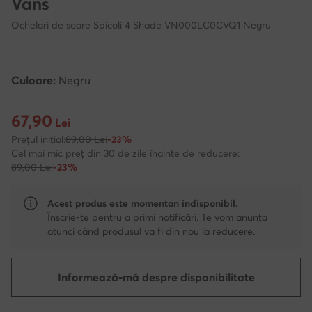
Vans
Ochelari de soare Spicoli 4 Shade VN000LC0CVQ1 Negru
Culoare:
Negru
67,90
Prețul actual 67,90 Lei
Lei
Prețul inițial:
89,00 Lei
-23%
Cel mai mic preț din 30 de zile înainte de reducere:
89,00 Lei
-23%
Acest produs este momentan indisponibil.
Înscrie-te pentru a primi notificări. Te vom anunța
atunci când produsul va fi din nou la reducere.
Informează-mă despre disponibilitate