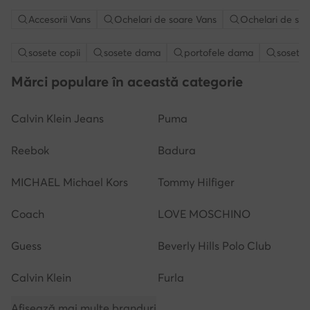
Accesorii Vans
Ochelari de soare Vans
Ochelari de so
sosete copii
sosete dama
portofele dama
sosete 
Mărci populare în această categorie
Calvin Klein Jeans
Puma
Reebok
Badura
MICHAEL Michael Kors
Tommy Hilfiger
Coach
LOVE MOSCHINO
Guess
Beverly Hills Polo Club
Calvin Klein
Furla
Afișează mai multe branduri