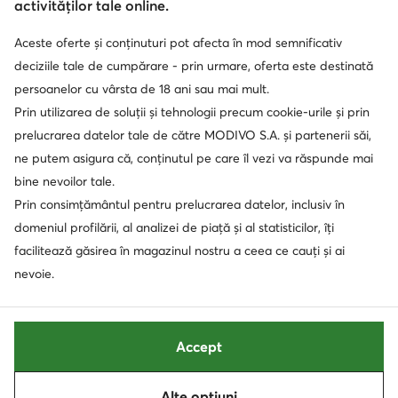
activităților tale online.
Aceste oferte și conținuturi pot afecta în mod semnificativ
Soluționarea alternativă a litigilor
Soluționarea online a litigilor
deciziile tale de cumpărare - prin urmare, oferta este destinată
persoanelor cu vârsta de 18 ani sau mai mult.
Prin utilizarea de soluții și tehnologii precum cookie-urile și prin
prelucrarea datelor tale de către MODIVO S.A. și partenerii săi,
ne putem asigura că, conținutul pe care îl vezi va răspunde mai
bine nevoilor tale.
Prin consimțământul pentru prelucrarea datelor, inclusiv în
domeniul profilării, al analizei de piață și al statisticilor, îți
facilitează găsirea în magazinul nostru a ceea ce cauți și ai
nevoie.
Accept
Alte opțiuni