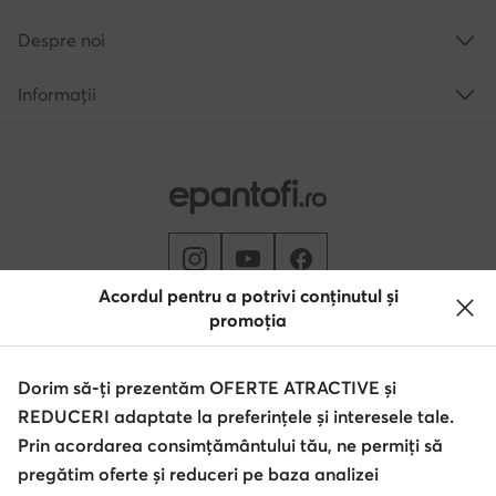
Despre noi
Informații
Acordul pentru a potrivi conținutul și
promoția
Schimbă țara: Rumunia (RO)
Dorim să-ți prezentăm OFERTE ATRACTIVE și
REDUCERI adaptate la preferințele și interesele tale.
© epantofi.ro 2026
Regulament
Modifică setările
Politica de confidențialitate
Prin acordarea consimțământului tău, ne permiți să
Protecția datelor
pregătim oferte și reduceri pe baza analizei