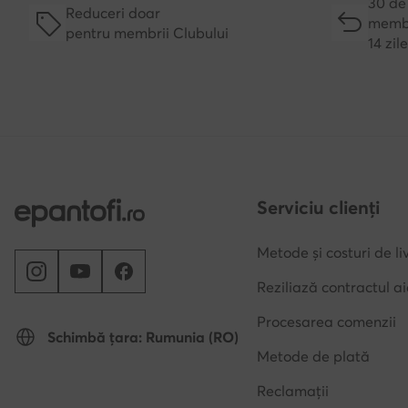
30 de 
Reduceri doar
membr
pentru membrii Clubului
14 zil
Serviciu clienți
Metode și costuri de li
Reziliază contractul ai
Procesarea comenzii
Schimbă țara: Rumunia (RO)
Metode de plată
Reclamații