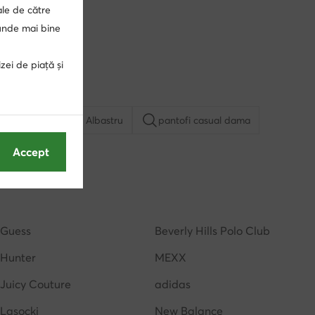
ale de către
punde mai bine
zei de piață și
ărbați adidas
urți pentru trekking Albastru
pantofi casual dama
Accept
sandale cu toc gros
Puma Speedcat
i cu platforma
tenisi inalti dama
papuci dama
Guess
Beverly Hills Polo Club
Hunter
MEXX
Juicy Couture
adidas
Lasocki
New Balance