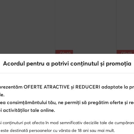
Ofertă
Ofertă
extra -25% Cod: SUMMER
extra -10% Cod: SUMMER
extr
Acordul pentru a potrivi conținutul și promoția
cs
Asics
Asics
Încălțăminte pentru tenis · Bleumarin
Gel-Nimbus 28 1011C127 · Pantofi pentru alergare
Prețul actual
Prețul ac
,90
Lei
919,90
Lei
676,90
Le
 prezentăm OFERTE ATRACTIVE și REDUCERI adaptate la pref
Prețul inițial
1.112,90 Lei
-17%
Prețul iniți
le.
Cel mai mic preț
968,90 Lei
-5%
Cel mai mi
ea consimțământului tău, ne permiți să pregătim oferte și r
 activităților tale online.
i conținuturi pot afecta în mod semnificativ deciziile tale de cumpărar
 este destinată persoanelor cu vârsta de 18 ani sau mai mult.