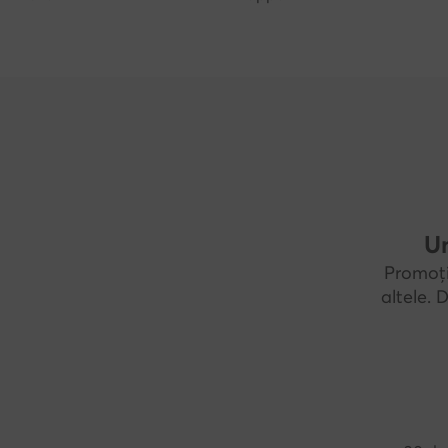
Un
Promoți
altele.