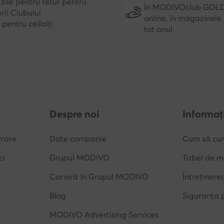
zile pentru retur pentru
în MODIVOclub GOL
ii Clubului
online, în magazinele 
e pentru ceilalți
tot anul
Despre noi
Informați
vrare
Date companie
Cum să cu
ci
Grupul MODIVO
Tabel de m
Carieră în Grupul MODIVO
Întreținere
Blog
Siguranța 
MODIVO Advertising Services