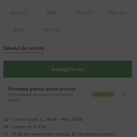
45 1/3
46
46 2/3
47 1/3
48
49 1/3
Tabelul de mărimi
Adaugă în coș
Primește pentru acest produs
+49,69 Lei
10% cashback din partea MODIVOclub
Dowied
GOLD
La tine acasă:
L., 10.08 - Mie., 12.08
Livrare de la
0 lei
14 de zile pentru retur gratuit, 30 zile pentru membrii