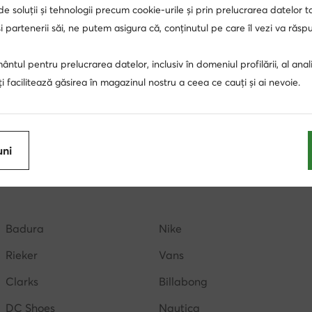
 de soluții și tehnologii precum cookie-urile și prin prelucrarea datelor t
 partenerii săi, ne putem asigura că, conținutul pe care îl vezi va răs
ntul pentru prelucrarea datelor, inclusiv în domeniul profilării, al anali
, îți facilitează găsirea în magazinul nostru a ceea ce cauți și ai nevoie.
ți adidas
Încățăminte și accesorii de trekking și turism pentru b
Pantofi scurți de trekking pentru bărbați adidas
Pantofi sc
puci barbati
uni
eganti barbati
Juicy Couture genti
portofele dama
cu toc
sandale cu platforma
sandale aurii
adidas
Badura
Nike
Dunk Low
palarii barbati
palarii dama
Rieker
Vans
Clarks
Billabong
DC Shoes
Nautica