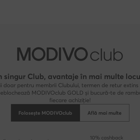
 singur Club, avantaje în mai multe locu
i doar pentru membrii Clubului, termen de retur extins 
 Deblochează MODIVOclub GOLD și bucură-te de rambu
fiecare achiziție!
Folosește MODIVOclub
Află mai multe
10% cashback