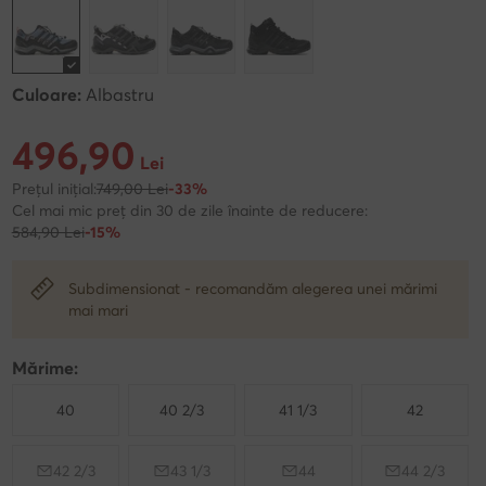
Culoare:
Albastru
496,90
Prețul actual 496,90 Lei
Lei
Prețul inițial:
749,00 Lei
-33%
Cel mai mic preț din 30 de zile înainte de reducere:
584,90 Lei
-15%
Subdimensionat - recomandăm alegerea unei mărimi
mai mari
Mărime:
40
40 2/3
41 1/3
42
42 2/3
43 1/3
44
44 2/3