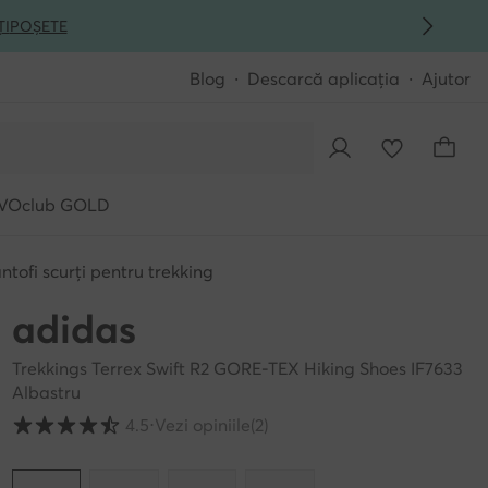
ȚI
POȘETE
Blog
Descarcă aplicația
Ajutor
VOclub GOLD
ntofi scurți pentru trekking
adidas
Trekkings Terrex Swift R2 GORE-TEX Hiking Shoes IF7633
Albastru
Evaluarea clienților pe o scară de la 1 la 5
4.5
⋅
Vezi opiniile
(2)