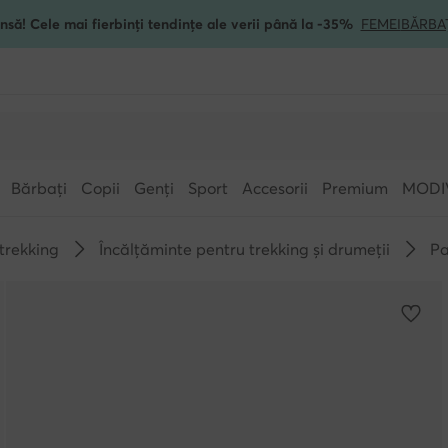
nsă! Cele mai fierbinți tendințe ale verii până la -35%
FEMEI
BĂRBA
Bărbați
Copii
Genți
Sport
Accesorii
Premium
MODI
 trekking
Încălțăminte pentru trekking și drumeții
Pa