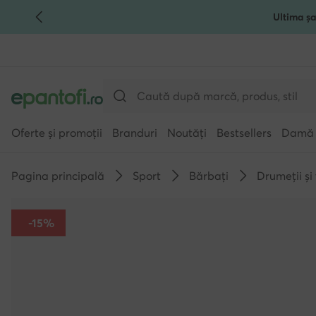
Ultima șa
TRECI LA CONȚINUTUL PRINCIPAL
MERGI LA CĂUTARE
Oferte și promoții
Branduri
Noutăți
Bestsellers
Damă
Pagina principală
Sport
Bărbați
Drumeții și
-15%