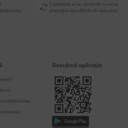
D
Cashback-ul se combină cu orice
staționare,
promoție sau ofertă de reducere
i
Descărcă aplicația
mperi?
ărimi
a încălțămintei
produsului