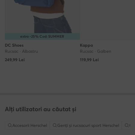
extra -25% Cod: SUMMER
DC Shoes
Kappa
Rucsac · Albastru
Rucsac · Galben
249,99
Lei
119,99
Lei
Alți utilizatori au căutat și
Accesorii Herschel
Genți și rucsacuri sport Herschel
Gen