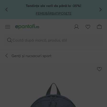
TRECI LA CONȚINUTUL PRINCIPAL
MERGI LA CĂUTARE
Tendințe ale verii de până la -35%!
FEMEI
BĂRBAȚI
POȘETE
Caută după marcă, produs, stil
Genți și rucsacuri sport