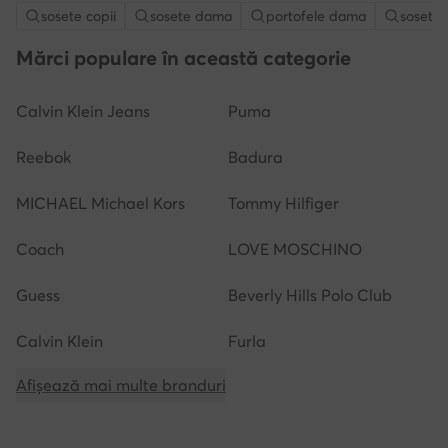
sosete copii
sosete dama
portofele dama
sosete 
Mărci populare în această categorie
Calvin Klein Jeans
Puma
Reebok
Badura
MICHAEL Michael Kors
Tommy Hilfiger
Coach
LOVE MOSCHINO
Guess
Beverly Hills Polo Club
Calvin Klein
Furla
Afișează mai multe branduri