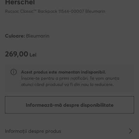
Herschel
Rucsac Classic™ Backpack 11544-00007 Bleumarin
Culoare:
Bleumarin
269,00
269,00 Lei
Lei
Acest produs este momentan indisponibil.
Înscrie-te pentru a primi notificări. Te vom anunța
atunci când produsul va fi din nou la reducere.
Informează-mă despre disponibilitate
Informații despre produs