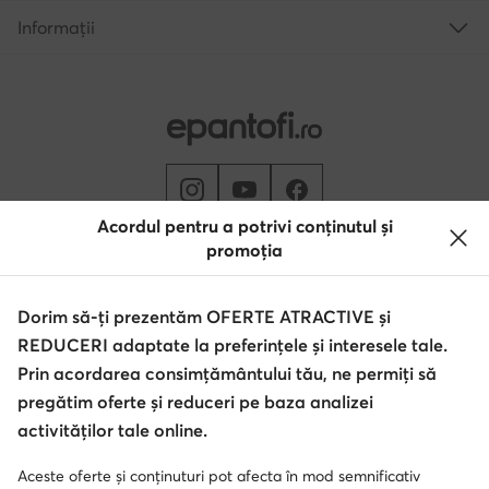
Informații
Acordul pentru a potrivi conținutul și
promoția
Schimbă țara: Rumunia (RO)
Dorim să-ți prezentăm OFERTE ATRACTIVE și
REDUCERI adaptate la preferințele și interesele tale.
© epantofi.ro 2026
Regulament
Modifică setările
Politica de confidențialitate
Prin acordarea consimțământului tău, ne permiți să
Protecția datelor
pregătim oferte și reduceri pe baza analizei
activităților tale online.
Aceste oferte și conținuturi pot afecta în mod semnificativ