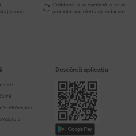
D
Cashback-ul se combină cu orice
staționare,
promoție sau ofertă de reducere
i
Descărcă aplicația
mperi?
ărimi
a încălțămintei
produsului