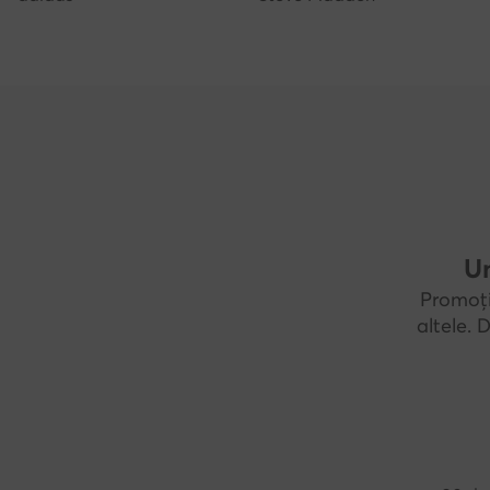
Un
Promoți
altele.