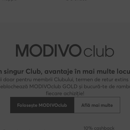
 singur Club, avantaje în mai multe locu
i doar pentru membrii Clubului, termen de retur extins 
 Deblochează MODIVOclub GOLD și bucură-te de rambu
fiecare achiziție!
Folosește MODIVOclub
Află mai multe
10% cashback