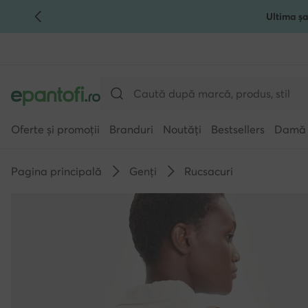
Ultima șa
TRECI LA CONȚINUTUL PRINCIPAL
MERGI LA CĂUTARE
Oferte și promoții
Branduri
Noutăți
Bestsellers
Damă
Pagina principală
Genți
Rucsacuri