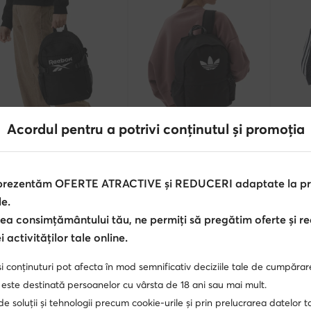
Ofertă
Ofertă
Acordul pentru a potrivi conținutul și promoția
extra -15% Cod: SUMMER
ebok
adidas
adidas
sac de călătorie · Negru
Rucsac · Negru
Rucsac · 
 prezentăm OFERTE ATRACTIVE și REDUCERI adaptate la pref
Prețul actual
Prețul ac
,99
Lei
135,90
Lei
133,90
Le
le.
Prețul inițial
178,90 Lei
-24%
Prețul iniți
ea consimțământului tău, ne permiți să pregătim oferte și r
Cel mai mic preț
147,90 Lei
-8%
Cel mai mi
 activităților tale online.
i conținuturi pot afecta în mod semnificativ deciziile tale de cumpărar
 este destinată persoanelor cu vârsta de 18 ani sau mai mult.
 de soluții și tehnologii precum cookie-urile și prin prelucrarea datelor t