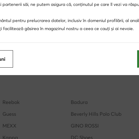
 partenerii săi, ne putem asigura că, conținutul pe care îl vezi va răs
ntul pentru prelucrarea datelor, inclusiv în domeniul profilării, al anali
, îți facilitează găsirea în magazinul nostru a ceea ce cauți și ai nevoie.
ă MICHAEL Michael Kors
Rucsacuri Roz
ochelari de soa
i de soare barbati
sepci barbati
uni
sosete lungi dama
genti Hunter
genti de umar
genti negre
palarii dama
ceasuri Nautica
Reebok
Badura
Guess
Beverly Hills Polo Club
MEXX
GINO ROSSI
Kappa
DC Shoes