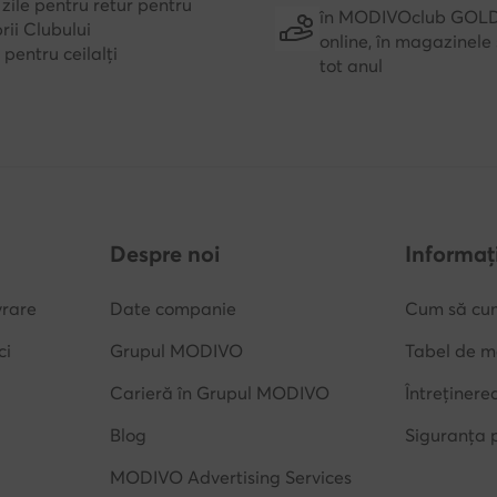
zile pentru retur pentru
în MODIVOclub GOL
ii Clubului
online, în magazinele 
e pentru ceilalți
tot anul
Despre noi
Informați
vrare
Date companie
Cum să cu
ci
Grupul MODIVO
Tabel de m
Carieră în Grupul MODIVO
Întreținere
Blog
Siguranța 
MODIVO Advertising Services