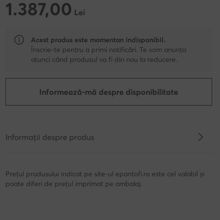
1.387,00
1.387,00 Lei
Lei
Acest produs este momentan indisponibil.
Înscrie-te pentru a primi notificări. Te vom anunța
atunci când produsul va fi din nou la reducere.
Informează-mă despre disponibilitate
Informații despre produs
Prețul produsului indicat pe site-ul epantofi.ro este cel valabil și
poate diferi de prețul imprimat pe ambalaj.