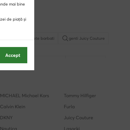
punde mai bine
zei de piață și
re dama
sosete barbati
genti Juicy Couture
Accept
genti rosii
genti Nine West
genti de plaja
MICHAEL Michael Kors
Tommy Hilfiger
Calvin Klein
Furla
DKNY
Juicy Couture
Nautica
Lasocki