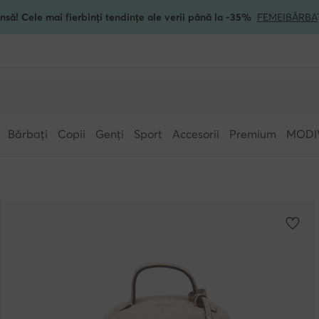
nsă! Cele mai fierbinți tendințe ale verii până la -35%
FEMEI
BĂRBA
Bărbați
Copii
Genți
Sport
Accesorii
Premium
MODI