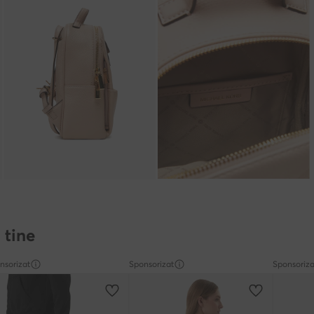
 tine
nsorizat
Sponsorizat
Sponsoriza