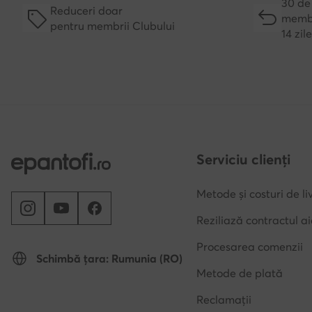
30 de 
Reduceri doar
membr
pentru membrii Clubului
14 zil
Serviciu clienți
Metode și costuri de li
Reziliază contractul ai
Procesarea comenzii
Schimbă țara: Rumunia (RO)
Metode de plată
Reclamații