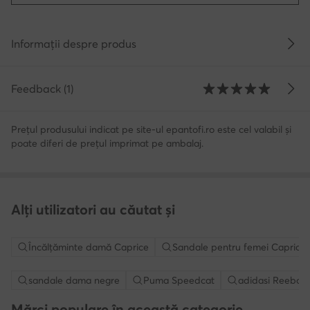
Informații despre produs
Feedback (1)
Prețul produsului indicat pe site-ul epantofi.ro este cel valabil și
poate diferi de prețul imprimat pe ambalaj.
Alți utilizatori au căutat și
Încălțăminte damă Caprice
Sandale pentru femei Caprice
sandale dama negre
Puma Speedcat
adidasi Reebok
Mărci populare în această categorie