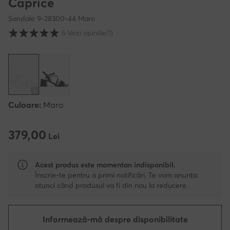
Caprice
Sandale 9-28300-44 Maro
Evaluarea clienților pe o scară de la 1 la 5
5
⋅
Vezi opiniile
(1)
Culoare:
Maro
379,00
379,00 Lei
Lei
Acest produs este momentan indisponibil.
Înscrie-te pentru a primi notificări. Te vom anunța
atunci când produsul va fi din nou la reducere.
Informează-mă despre disponibilitate