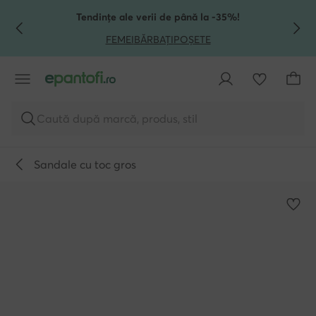
TRECI LA CONȚINUTUL PRINCIPAL
MERGI LA CĂUTARE
Tendințe ale verii de până la -35%!
FEMEI
BĂRBAȚI
POȘETE
Caută după marcă, produs, stil
Sandale cu toc gros