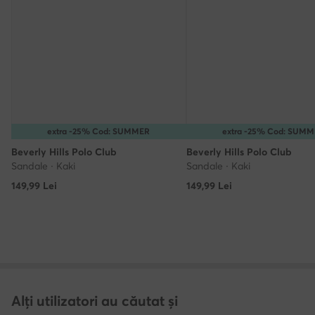
extra -25% Cod: SUMMER
extra -25% Cod: SUM
Beverly Hills Polo Club
Beverly Hills Polo Club
Sandale · Kaki
Sandale · Kaki
149,99
Lei
149,99
Lei
Alți utilizatori au căutat și