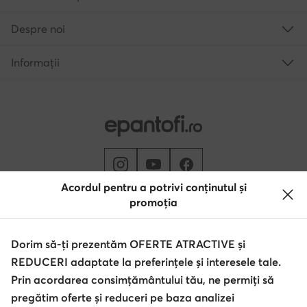
Despre noi
Informații
Acordul pentru a potrivi conținutul și
promoția
Schimbă țara: Rumunia (RO)
Dorim să-ți prezentăm OFERTE ATRACTIVE și
REDUCERI adaptate la preferințele și interesele tale.
© epantofi.ro 2026
Regulament
Modifică setările
Politica de confidențialitate
Prin acordarea consimțământului tău, ne permiți să
Protecția datelor
pregătim oferte și reduceri pe baza analizei