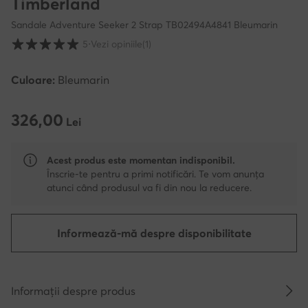
Timberland
Sandale Adventure Seeker 2 Strap TB02494A4841 Bleumarin
Evaluarea clienților pe o scară de la 1 la 5
5
⋅
Vezi opiniile
(1)
Culoare:
Bleumarin
326,00
326,00 Lei
Lei
Acest produs este momentan indisponibil.
Înscrie-te pentru a primi notificări. Te vom anunța
atunci când produsul va fi din nou la reducere.
Informează-mă despre disponibilitate
Informații despre produs