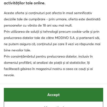
activităților tale online.
Aceste oferte și conținuturi pot afecta în mod semnificativ
Soluționarea alternativă a litigilor
Soluționarea online a litigilor
deciziile tale de cumpărare - prin urmare, oferta este destinată
persoanelor cu vârsta de 18 ani sau mai mult.
Prin utilizarea de soluții și tehnologii precum cookie-urile și prin
prelucrarea datelor tale de către MODIVO S.A. și partenerii săi,
ne putem asigura că, conținutul pe care îl vezi va răspunde mai
bine nevoilor tale.
Prin consimțământul pentru prelucrarea datelor, inclusiv în
domeniul profilării, al analizei de piață și al statisticilor, îți
facilitează găsirea în magazinul nostru a ceea ce cauți și ai
nevoie.
Accept