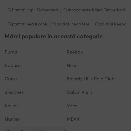
Pantofi copii Timberland
Încălțăminte băieți Timberland
pantofi negrii copii
adidasi negri fete
adidasi Reebok b
Mărci populare în această categorie
Puma
Reebok
Badura
Nike
Guess
Beverly Hills Polo Club
Skechers
Calvin Klein
Rieker
Vans
Hunter
MEXX