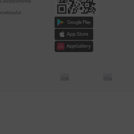
a încălțămintei
produsului
Soluționarea alternativă a litigilor
Soluționarea online a l