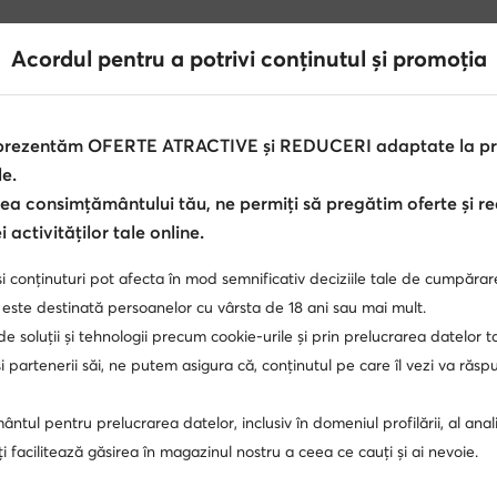
Acordul pentru a potrivi conținutul și promoția
 prezentăm OFERTE ATRACTIVE și REDUCERI adaptate la pref
le.
ea consimțământului tău, ne permiți să pregătim oferte și r
 activităților tale online.
kerși pentru fete Geox
Sneakerși scurți pentru fete Geox
i conținuturi pot afecta în mod semnificativ deciziile tale de cumpărar
 copii
balerini rosii fete
adidasi inalti fete
pantofi 
 este destinată persoanelor cu vârsta de 18 ani sau mai mult.
 de soluții și tehnologii precum cookie-urile și prin prelucrarea datelor t
 partenerii săi, ne putem asigura că, conținutul pe care îl vezi va răs
eebok baieti
adidasi Nike fete
pantofi Reebok copii
ntul pentru prelucrarea datelor, inclusiv în domeniul profilării, al anali
bi baieti
pantofi albi copii
adidasi Nike baieti
inc
, îți facilitează găsirea în magazinul nostru a ceea ce cauți și ai nevoie.
Badura
Nike