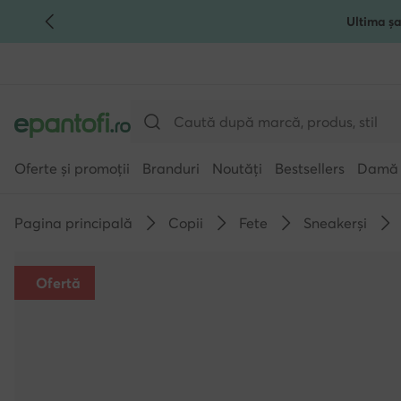
Ultima șa
TRECI LA CONȚINUTUL PRINCIPAL
MERGI LA CĂUTARE
Oferte și promoții
Branduri
Noutăți
Bestsellers
Damă
Pagina principală
Copii
Fete
Sneakerși
Ofertă