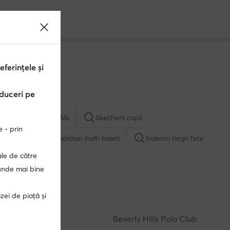
erințele și
educeri pe
Sneakerși scurți Alb
Skechers copii
e - prin
albi baieti
adidasi inalti baieti
balerini negri fete
ale de către
punde mai bine
balerini albi fete
adidasi negri baieti
zei de piață și
altaminte Kappa copii
adidasi Kappa baieti
Guess
Beverly Hills Polo Club