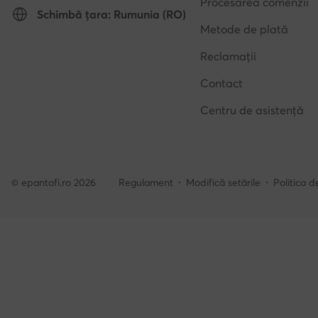
Procesarea comenzii
Schimbă țara: Rumunia (RO)
Metode de plată
Reclamații
Contact
Centru de asistență
© epantofi.ro 2026
Regulament
Modifică setările
Politica d