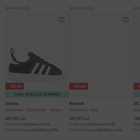
Sponsorizat
Sponsorizat
Spo
Ofertă
Ofertă
extra -15% Cod: SUMMER
adidas
Reebok
DC
Sneakers · Superstar · Negru
Sneakers · Roz
Sne
Prețul actual
Prețul actual
Pre
260,90
Lei
122,90
Lei
128
Prețul inițial
274,90 Lei
-5%
Prețul inițial
179,99 Lei
-31%
Preț
Cel mai mic preț
274,90 Lei
-5%
Cel mai mic preț
128,90 Lei
-4%
Cel