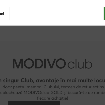
Rieker
Vans
Clarks
Billabong
uni
DC Shoes
Nautica
 singur Club, avantaje în mai multe locu
i doar pentru membrii Clubului, termen de retur extins 
 Deblochează MODIVOclub GOLD și bucură-te de rambu
fiecare achiziție!