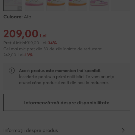
Culoare:
Alb
209,00
Prețul actual 209,00 Lei
Lei
Prețul inițial:
319,00 Lei
-34%
Cel mai mic preț din 30 de zile înainte de reducere:
242,00 Lei
-13%
Acest produs este momentan indisponibil.
Înscrie-te pentru a primi notificări. Te vom anunța
atunci când produsul va fi din nou la reducere.
Informează-mă despre disponibilitate
Informații despre produs