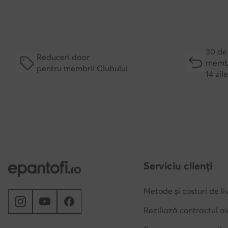
30 de 
Reduceri doar
membr
pentru membrii Clubului
14 zil
Serviciu clienți
Metode și costuri de li
Reziliază contractul ai