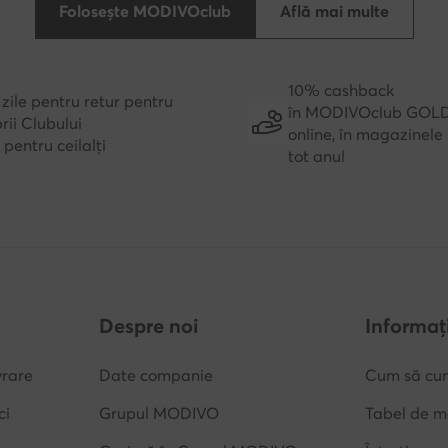
Folosește MODIVOclub
Află mai multe
10% cashback
zile pentru retur pentru
în MODIVOclub GOL
ii Clubului
online, în magazinele 
e pentru ceilalți
tot anul
Despre noi
Informați
vrare
Date companie
Cum să cu
ci
Grupul MODIVO
Tabel de m