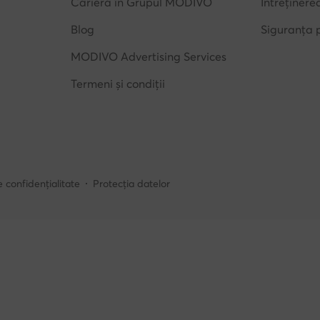
Carieră în Grupul MODIVO
Întreținere
Blog
Siguranța 
MODIVO Advertising Services
Termeni și condiții
e confidențialitate
Protecția datelor