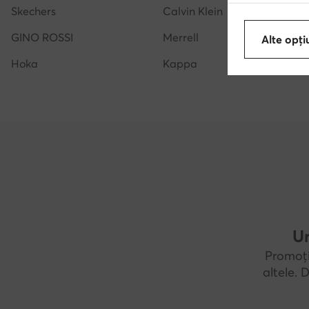
Skechers
Calvin Klein
GINO ROSSI
Merrell
Alte opți
Hoka
Kappa
Un
Promoți
altele.