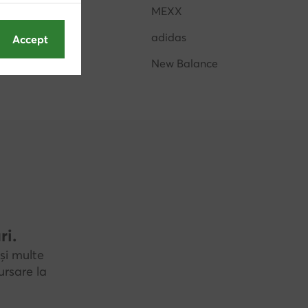
Hunter
MEXX
Juicy Couture
adidas
Accept
Lasocki
New Balance
ri.
și multe
rsare la