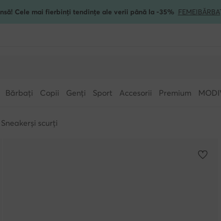
nsă! Cele mai fierbinți tendințe ale verii până la -35%
FEMEI
BĂRBA
Bărbați
Copii
Genți
Sport
Accesorii
Premium
MODI
Sneakerși scurți