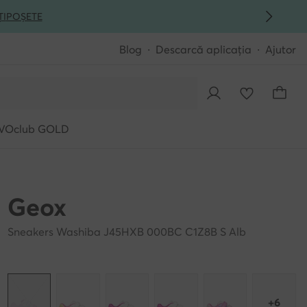
ȚI
POȘETE
Blog
Descarcă aplicația
Ajutor
VOclub GOLD
Geox
Sneakers Washiba J45HXB 000BC C1Z8B S Alb
+6