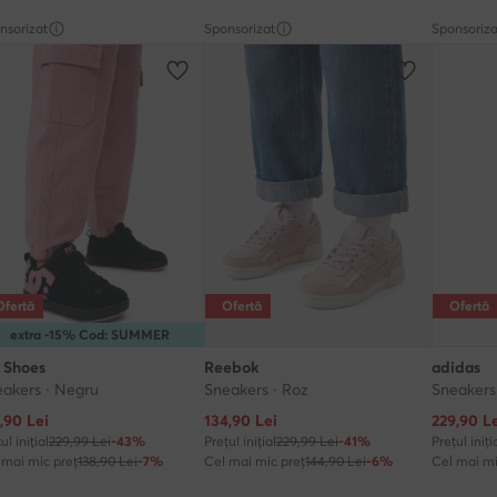
nsorizat
Sponsorizat
Sponsoriza
Ofertă
Ofertă
Ofertă
extra -15% Cod: SUMMER
 Shoes
Reebok
adidas
akers · Negru
Sneakers · Roz
Sneakers 
țul actual
Prețul actual
Prețul ac
,90
Lei
134,90
Lei
229,90
Le
ul inițial
229,99 Lei
-43%
Prețul inițial
229,99 Lei
-41%
Prețul iniți
 mai mic preț
138,90 Lei
-7%
Cel mai mic preț
144,90 Lei
-6%
Cel mai mi