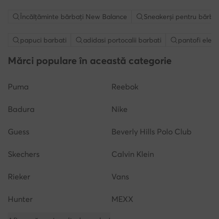
Încălțăminte bărbați New Balance
Sneakerși pentru bărba
papuci barbati
adidasi portocalii barbati
pantofi elega
Mărci populare în această categorie
Puma
Reebok
Badura
Nike
Guess
Beverly Hills Polo Club
Skechers
Calvin Klein
Rieker
Vans
Hunter
MEXX