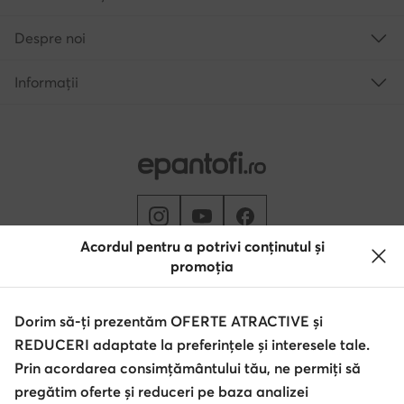
Despre noi
Informații
Acordul pentru a potrivi conținutul și
promoția
Schimbă țara: Rumunia (RO)
Dorim să-ți prezentăm OFERTE ATRACTIVE și
REDUCERI adaptate la preferințele și interesele tale.
© epantofi.ro 2026
Regulament
Modifică setările
Politica de confidențialitate
Prin acordarea consimțământului tău, ne permiți să
Protecția datelor
pregătim oferte și reduceri pe baza analizei