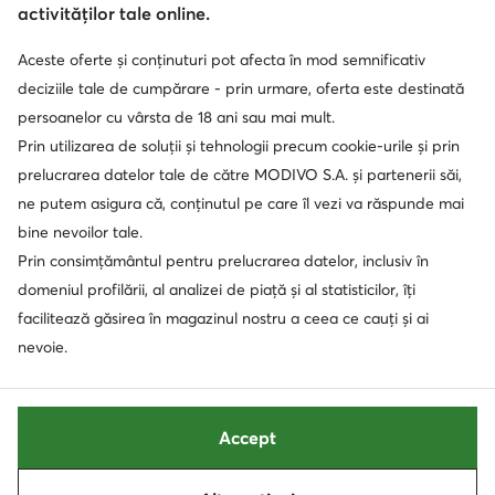
activităților tale online.
Aceste oferte și conținuturi pot afecta în mod semnificativ
Soluționarea alternativă a litigilor
Soluționarea online a litigilor
deciziile tale de cumpărare - prin urmare, oferta este destinată
persoanelor cu vârsta de 18 ani sau mai mult.
Prin utilizarea de soluții și tehnologii precum cookie-urile și prin
prelucrarea datelor tale de către MODIVO S.A. și partenerii săi,
ne putem asigura că, conținutul pe care îl vezi va răspunde mai
bine nevoilor tale.
Prin consimțământul pentru prelucrarea datelor, inclusiv în
domeniul profilării, al analizei de piață și al statisticilor, îți
facilitează găsirea în magazinul nostru a ceea ce cauți și ai
nevoie.
Accept