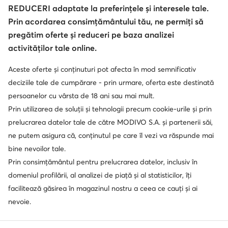
REDUCERI adaptate la preferințele și interesele tale.
© epantofi.ro 2026
Regulament
Modifică setările
Politica de confidențialitate
Prin acordarea consimțământului tău, ne permiți să
Protecția datelor
pregătim oferte și reduceri pe baza analizei
activităților tale online.
Aceste oferte și conținuturi pot afecta în mod semnificativ
Soluționarea alternativă a litigilor
Soluționarea online a litigilor
deciziile tale de cumpărare - prin urmare, oferta este destinată
persoanelor cu vârsta de 18 ani sau mai mult.
Prin utilizarea de soluții și tehnologii precum cookie-urile și prin
prelucrarea datelor tale de către MODIVO S.A. și partenerii săi,
ne putem asigura că, conținutul pe care îl vezi va răspunde mai
bine nevoilor tale.
Prin consimțământul pentru prelucrarea datelor, inclusiv în
domeniul profilării, al analizei de piață și al statisticilor, îți
facilitează găsirea în magazinul nostru a ceea ce cauți și ai
nevoie.