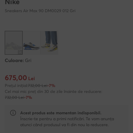
Nike
Sneakers Air Max 90 DM0029 012 Gri
Culoare:
Gri
675,00
Prețul actual 675,00 Lei
Lei
Prețul inițial:
732,00 Lei
-7%
Cel mai mic preț din 30 de zile înainte de reducere:
732,00 Lei
-7%
Acest produs este momentan indisponibil.
Înscrie-te pentru a primi notificări. Te vom anunța
atunci când produsul va fi din nou la reducere.