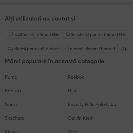
Alți utilizatori au căutat și
Încălțăminte bărbați Nike
Sneakerși pentru bărbați Nike
adidasi portocalii barbati
pantofi eleganti barbati
pant
Mărci populare în această categorie
Puma
Reebok
Badura
Nike
Guess
Beverly Hills Polo Club
Skechers
Calvin Klein
Rieker
Vans