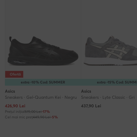
Ofertă
extra -10% Cod: SUMMER
extra -15% Cod: SUM
Asics
Asics
Sneakers · Gel-Quantum Kei · Negru
Sneakers · Lyte Classic · Gri
Prețul actual
426,90
Lei
437,90
Lei
Prețul inițial
519,00 Lei
-17%
Cel mai mic preț
449,90 Lei
-5%