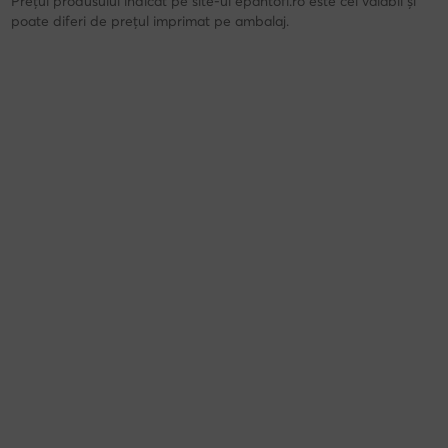
Prețul produsului indicat pe site-ul epantofi.ro este cel valabil și
poate diferi de prețul imprimat pe ambalaj.