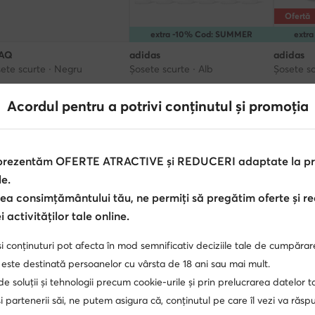
Ofertă
extra -10% Cod: SUMMER
extr
AQ
adidas
adidas
ete scurte · Negru
Șosete scurte · Alb
Șosete sc
Prețul ac
99
Lei
99,90
Lei
46,90
Le
Prețul iniți
Acordul pentru a potrivi conținutul și promoția
Cel mai mi
 prezentăm OFERTE ATRACTIVE și REDUCERI adaptate la pref
le.
ea consimțământului tău, ne permiți să pregătim oferte și r
 activităților tale online.
i conținuturi pot afecta în mod semnificativ deciziile tale de cumpărar
 este destinată persoanelor cu vârsta de 18 ani sau mai mult.
 de soluții și tehnologii precum cookie-urile și prin prelucrarea datelor t
di
Șosete damă Sprandi
Șosete scurte damă Sprandi
 partenerii săi, ne putem asigura că, conținutul pe care îl vezi va răs