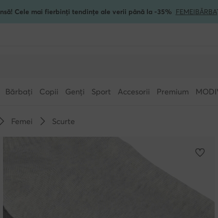
nsă! Cele mai fierbinți tendințe ale verii până la -35%
FEMEI
BĂRBA
Bărbați
Copii
Genți
Sport
Accesorii
Premium
MODI
Femei
Scurte