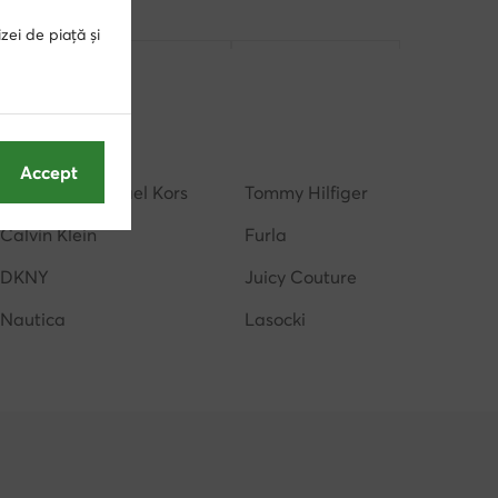
zei de piață și
genti de umar
genti rosii
genti Nine West
ri Nautica
Accept
MICHAEL Michael Kors
Tommy Hilfiger
Calvin Klein
Furla
DKNY
Juicy Couture
Nautica
Lasocki