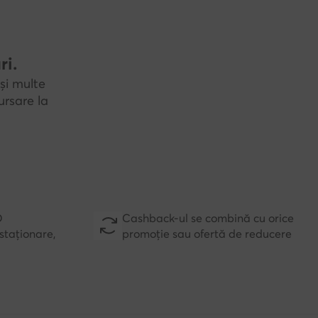
ri.
și multe
rsare la
D
Cashback-ul se combină cu orice
staționare,
promoție sau ofertă de reducere