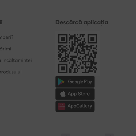
i
Descărcă aplicația
mperi?
ărimi
a încălțămintei
produsului