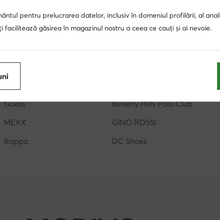
y Hills Polo Club
genti maro
ochelari de soare barbati
ntul pentru prelucrarea datelor, inclusiv în domeniul profilării, al anali
portofele dama
sosete lungi dama
genti Hunter
, îți facilitează găsirea în magazinul nostru a ceea ce cauți și ai nevoie.
genti Guess
genti negre
palarii dama
ceasu
uni
Reebok
Badura
Guess
Beverly Hills Polo Club
MEXX
GINO ROSSI
Kappa
DC Shoes