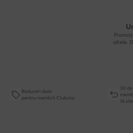
Un
Promoți
altele.
30 de 
Reduceri doar
membr
pentru membrii Clubului
14 zil