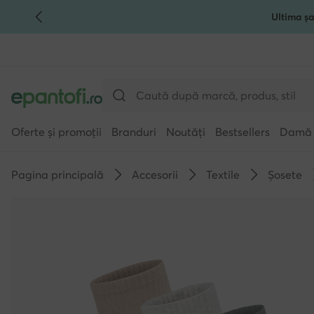
Ultima șa
TRECI LA CONȚINUTUL PRINCIPAL
MERGI LA CĂUTARE
Oferte și promoții
Branduri
Noutăți
Bestsellers
Damă
Pagina principală
Accesorii
Textile
Șosete