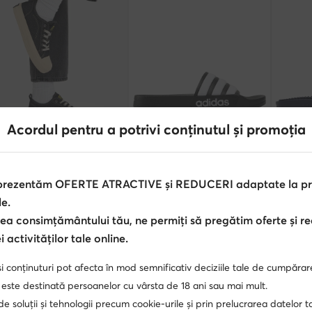
Ofertă
Ofertă
Acordul pentru a potrivi conținutul și promoția
extra -15% Cod: SUMMER
extra -25% Cod: SUMMER
extr
Star Raw
adidas
adidas
iși · Bleumarin
Şlapi · adilette Shower GZ5922 · Negru
 prezentăm OFERTE ATRACTIVE și REDUCERI adaptate la pref
Prețul actual
Prețul ac
,99
Lei
115,90
Lei
111,90
Le
le.
Prețul inițial
140,00 Lei
-17%
Prețul iniți
ea consimțământului tău, ne permiți să pregătim oferte și r
Cel mai mic preț
125,90 Lei
-7%
Cel mai mi
 activităților tale online.
i conținuturi pot afecta în mod semnificativ deciziile tale de cumpărar
 este destinată persoanelor cu vârsta de 18 ani sau mai mult.
 de soluții și tehnologii precum cookie-urile și prin prelucrarea datelor t