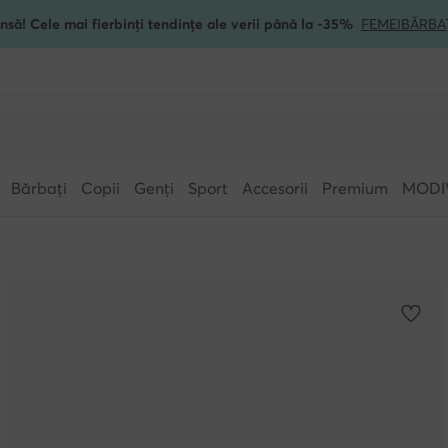
nsă! Cele mai fierbinți tendințe ale verii până la -35%
FEMEI
BĂRBA
Bărbați
Copii
Genți
Sport
Accesorii
Premium
MODI