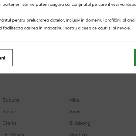
 partenerii săi, ne putem asigura că, conținutul pe care îl vezi va răs
ntul pentru prelucrarea datelor, inclusiv în domeniul profilării, al anali
, îți facilitează găsirea în magazinul nostru a ceea ce cauți și ai nevoie.
adium
Teniși scurți pentru femei Palladium
Teniși scurți B
tofi cu toc
sandale bej
pantofi dama eleganti
sa
uni
Reebok dama
Nike Air Force 1
mocasini negri
sand
a
tenisi inalti dama
papuci dama
adidasi inalti d
Badura
Nike
Rieker
Vans
Clarks
Billabong
DC Shoes
Nautica