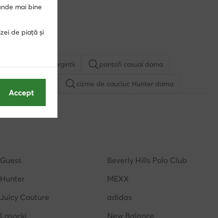
punde mai bine
zei de piață și
ej
sandale argintii
pantofi casual dama
ndale cu toc gros
cizme de cauciuc Hunter dama
Accept
ale cu toc
sandale cu platforma
slapi cu platforma
ama
Nike Dunk Low
Guess
Beverly Hills Polo Club
Hunter
MEXX
Juicy Couture
adidas
Lasocki
New Balance