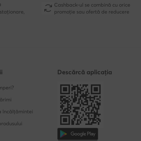
D
Cashback-ul se combină cu orice
staționare,
promoție sau ofertă de reducere
i
Descărcă aplicația
mperi?
ărimi
a încălțămintei
produsului