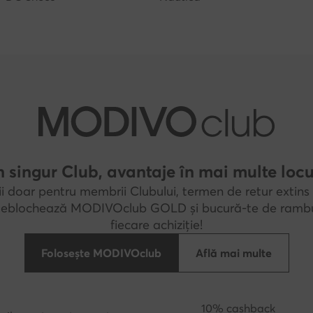
 singur Club, avantaje în mai multe locu
i doar pentru membrii Clubului, termen de retur extins 
 Deblochează MODIVOclub GOLD și bucură-te de rambu
fiecare achiziție!
Folosește MODIVOclub
Află mai multe
10% cashback