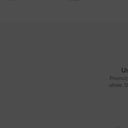
Un
Promoți
altele.