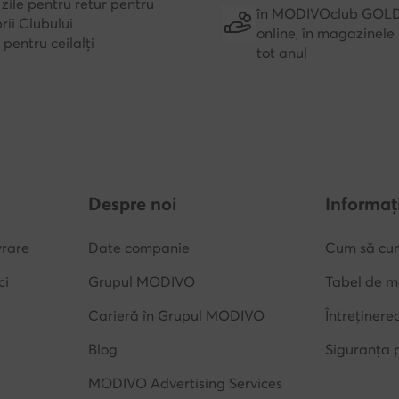
zile pentru retur pentru
în MODIVOclub GOL
ii Clubului
online, în magazinele 
e pentru ceilalți
tot anul
Despre noi
Informați
vrare
Date companie
Cum să cu
ci
Grupul MODIVO
Tabel de m
Carieră în Grupul MODIVO
Întreținere
Blog
Siguranța 
MODIVO Advertising Services