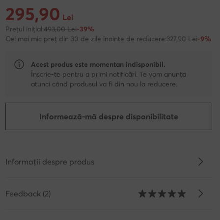
295,90
Prețul actual 295,90 Lei
Lei
Prețul inițial:
493,00 Lei
-39%
Cel mai mic preț din 30 de zile înainte de reducere:
327,90 Lei
-9%
Acest produs este momentan indisponibil.
Înscrie-te pentru a primi notificări. Te vom anunța
atunci când produsul va fi din nou la reducere.
Informează-mă despre disponibilitate
Informații despre produs
Feedback (2)