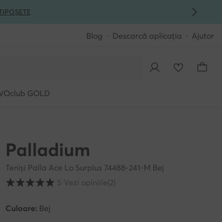
ȚI
POȘETE
Blog
Descarcă aplicația
Ajutor
VOclub GOLD
Palladium
Teniși Palla Ace Lo Surplus 74488-241-M Bej
Evaluarea clienților pe o scară de la 1 la 5
5
⋅
Vezi opiniile
(2)
Culoare:
Bej