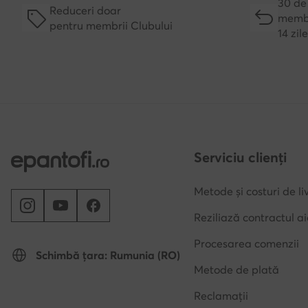
30 de 
Reduceri doar
membr
pentru membrii Clubului
14 zil
Serviciu clienți
Metode și costuri de li
Reziliază contractul ai
Procesarea comenzii
Schimbă țara: Rumunia (RO)
Metode de plată
Reclamații