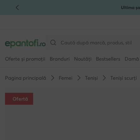
Ultima șa
TRECI LA CONȚINUTUL PRINCIPAL
MERGI LA CĂUTARE
Oferte și promoții
Branduri
Noutăți
Bestsellers
Damă
Pagina principală
Femei
Teniși
Teniși scurți
Ofertă