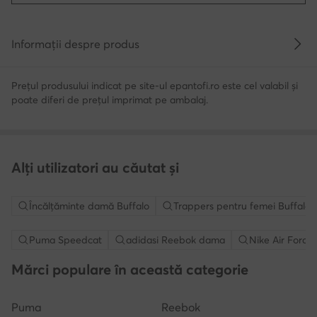
Informații despre produs
Prețul produsului indicat pe site-ul epantofi.ro este cel valabil și
poate diferi de prețul imprimat pe ambalaj.
Alți utilizatori au căutat și
Încălțăminte damă Buffalo
Trappers pentru femei Buffalo
Puma Speedcat
adidasi Reebok dama
Nike Air Force 
Mărci populare în această categorie
Puma
Reebok