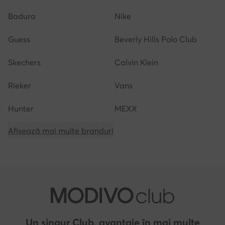
Badura
Nike
Guess
Beverly Hills Polo Club
Skechers
Calvin Klein
Rieker
Vans
Hunter
MEXX
Afișează mai multe branduri
Un singur Club, avantaje în mai multe