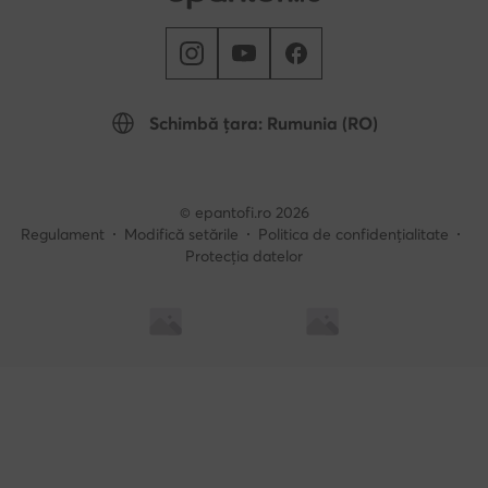
Schimbă țara: Rumunia (RO)
© epantofi.ro 2026
Regulament
Modifică setările
Politica de confidențialitate
Protecția datelor
Soluționarea alternativă a litigilor
Soluționarea online a litigilor