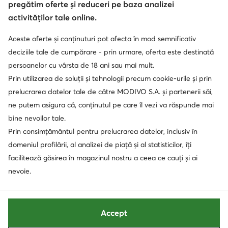
Protecția datelor
pregătim oferte și reduceri pe baza analizei
activităților tale online.
Aceste oferte și conținuturi pot afecta în mod semnificativ
Soluționarea alternativă a litigilor
Soluționarea online a litigilor
deciziile tale de cumpărare - prin urmare, oferta este destinată
persoanelor cu vârsta de 18 ani sau mai mult.
Prin utilizarea de soluții și tehnologii precum cookie-urile și prin
prelucrarea datelor tale de către MODIVO S.A. și partenerii săi,
ne putem asigura că, conținutul pe care îl vezi va răspunde mai
bine nevoilor tale.
Prin consimțământul pentru prelucrarea datelor, inclusiv în
domeniul profilării, al analizei de piață și al statisticilor, îți
facilitează găsirea în magazinul nostru a ceea ce cauți și ai
nevoie.
Accept