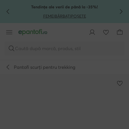
TRECI LA CONȚINUTUL PRINCIPAL
MERGI LA CĂUTARE
Tendințe ale verii de până la -35%!
FEMEI
BĂRBAȚI
POȘETE
Caută după marcă, produs, stil
Pantofi scurți pentru trekking