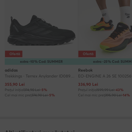
Ofertă
Ofertă
extra -10% Cod: SUMMER
extra -25% Cod: SUM
adidas
Reebok
Trekkings · Terrex Anylander ID0895 · Negru
Prețul actual
Prețul actual
355,90
Lei
336,90
Lei
Prețul inițial
374,90 Lei
-5%
Prețul inițial
599,99 Lei
-43%
Cel mai mic preț
374,90 Lei
-5%
Cel mai mic preț
395,90 Lei
-14%