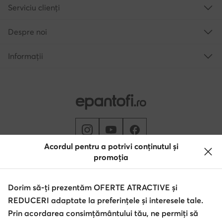
Serviciu clienți
Despre noi
Informații
Acordul pentru a potrivi conținutul și
promoția
Schimbă țara: Rumunia (RO)
Dorim să-ți prezentăm OFERTE ATRACTIVE și
REDUCERI adaptate la preferințele și interesele tale.
© epantofi.ro 2026
Regulament
Modifică setările
Politica de confidențialitate
Prin acordarea consimțământului tău, ne permiți să