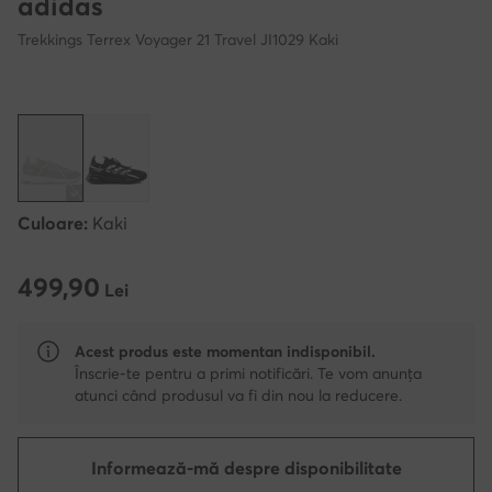
adidas
Trekkings Terrex Voyager 21 Travel JI1029 Kaki
Culoare:
Kaki
499,90
499,90 Lei
Lei
Acest produs este momentan indisponibil.
Înscrie-te pentru a primi notificări. Te vom anunța
atunci când produsul va fi din nou la reducere.
Informează-mă despre disponibilitate