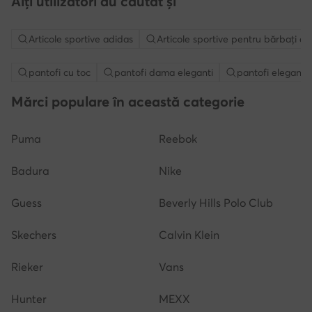
Alți utilizatori au căutat și
Articole sportive adidas
Articole sportive pentru bărbați ad
pantofi cu toc
pantofi dama eleganti
pantofi eleganti 
Mărci populare în această categorie
Puma
Reebok
Badura
Nike
Guess
Beverly Hills Polo Club
Skechers
Calvin Klein
Rieker
Vans
Hunter
MEXX