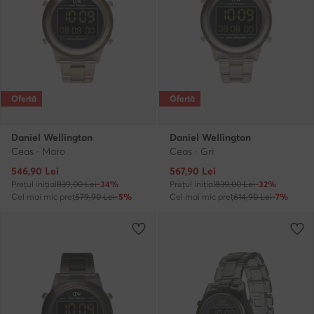
Ofertă
Ofertă
Daniel Wellington
Daniel Wellington
Ceas · Maro
Ceas · Gri
Prețul actual
Prețul actual
546,90
Lei
567,90
Lei
Prețul inițial
839,00 Lei
-34%
Prețul inițial
839,00 Lei
-32%
Cel mai mic preț
579,90 Lei
-5%
Cel mai mic preț
614,90 Lei
-7%