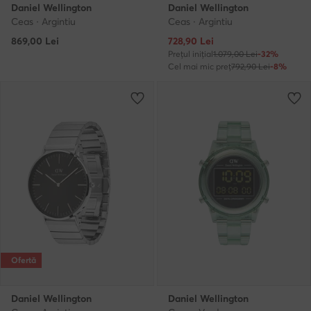
Daniel Wellington
Daniel Wellington
Ceas · Argintiu
Ceas · Argintiu
Prețul actual
869,00
Lei
728,90
Lei
Prețul inițial
1.079,00 Lei
-32%
Cel mai mic preț
792,90 Lei
-8%
Ofertă
Daniel Wellington
Daniel Wellington