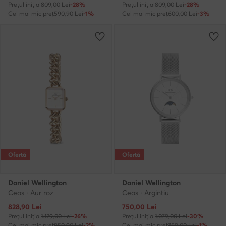
Prețul inițial
809,00 Lei
-28%
Prețul inițial
809,00 Lei
-28%
Cel mai mic preț
590,90 Lei
-1%
Cel mai mic preț
600,00 Lei
-3%
Ofertă
Ofertă
Daniel Wellington
Daniel Wellington
Ceas · Aur roz
Ceas · Argintiu
Prețul actual
Prețul actual
828,90
Lei
750,00
Lei
Prețul inițial
1.129,00 Lei
-26%
Prețul inițial
1.079,00 Lei
-30%
Cel mai mic preț
850,90 Lei
-2%
Cel mai mic preț
759,00 Lei
-1%