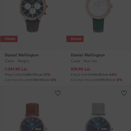
Ofertă
Ofertă
Daniel Wellington
Daniel Wellington
Ceas · Negru
Ceas · Aur roz
Prețul actual
Prețul actual
1.081,90
Lei
929,90
Lei
Prețul inițial
1.386,90 Lei
-21%
Prețul inițial
1.410,00 Lei
-34%
Cel mai mic preț
1.158,90 Lei
-6%
Cel mai mic preț
1.019,90 Lei
-8%