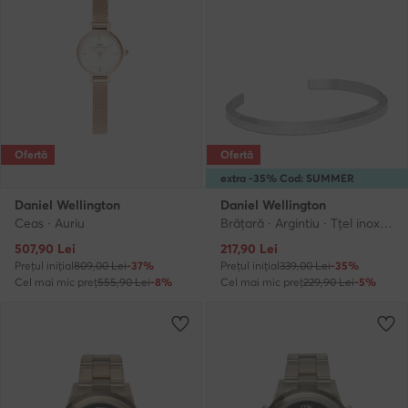
Ofertă
Ofertă
extra -35% Cod: SUMMER
Daniel Wellington
Daniel Wellington
Ceas · Auriu
Brățară · Argintiu · Tțel inoxidabil
Prețul actual
Prețul actual
507,90
Lei
217,90
Lei
Prețul inițial
809,00 Lei
-37%
Prețul inițial
339,00 Lei
-35%
Cel mai mic preț
555,90 Lei
-8%
Cel mai mic preț
229,90 Lei
-5%