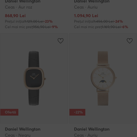
Daniel Wellington
Daniel Wellington
Ceas · Aur roz
Ceas · Auriu
Prețul actual
Prețul actual
868,90
Lei
1.094,90
Lei
Prețul inițial
1.129,00 Lei
-23%
Prețul inițial
1.456,00 Lei
-24%
Cel mai mic preț
956,90 Lei
-9%
Cel mai mic preț
1.169,90 Lei
-6%
Ofertă
-22%
Daniel Wellington
Daniel Wellington
Ceas · Negru
Ceas · Auriu