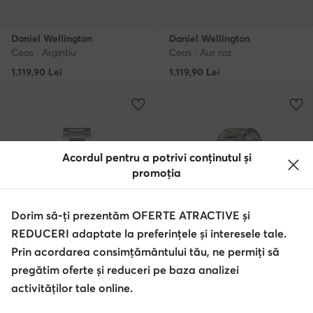
Daniel Wellington
Daniel Wellington
Ceas · Argintiu
Ceas · Aur roz
1.119,90
Lei
1.119,90
Lei
Acordul pentru a potrivi conținutul și
promoția
Dorim să-ți prezentăm OFERTE ATRACTIVE și
REDUCERI adaptate la preferințele și interesele tale.
Prin acordarea consimțământului tău, ne permiți să
pregătim oferte și reduceri pe baza analizei
activităților tale online.
Daniel Wellington
Daniel Wellington