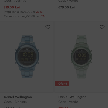
Ceas · Argintiu
Ceas · Verde
Prețul actual
719,00
Lei
679,00
Lei
Prețul inițial
1.079,00 Lei
-33%
Cel mai mic preț
759,00 Lei
-5%
Ofertă
Daniel Wellington
Daniel Wellington
Ceas · Albastru
Ceas · Verde