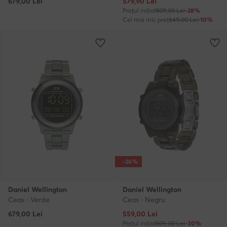
Prețul actual
679,00
Lei
579,90
Lei
Prețul inițial
809,00 Lei
-28%
Cel mai mic preț
649,00 Lei
-10%
-26%
Daniel Wellington
Daniel Wellington
Ceas · Verde
Ceas · Negru
Prețul actual
679,00
Lei
559,00
Lei
Prețul inițial
809,00 Lei
-30%