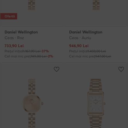
Ofertă
Daniel Wellington
Daniel Wellington
Ceas · Roz
Ceas · Auriu
Prețul actual
Prețul actual
733,90
Lei
946,90
Lei
Prețul inițial
1.167,00 Lei
-37%
Prețul inițial
1.403,00 Lei
Cel mai mic preț
749,00 Lei
-2%
Cel mai mic preț
947,00 Lei