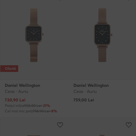
Ofertă
Daniel Wellington
Daniel Wellington
Ceas · Auriu
Ceas · Auriu
Prețul actual
730,90
Lei
759,00
Lei
Prețul inițial
933,00 Lei
-21%
Cel mai mic preț
798,90 Lei
-8%