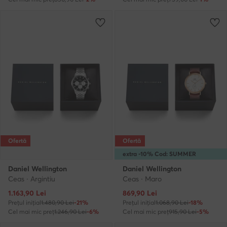
Ofertă
Ofertă
extra -10% Cod: SUMMER
Daniel Wellington
Daniel Wellington
Ceas · Argintiu
Ceas · Maro
Prețul actual
Prețul actual
1.163,90
Lei
869,90
Lei
Prețul inițial
1.480,90 Lei
-21%
Prețul inițial
1.068,90 Lei
-18%
Cel mai mic preț
1.246,90 Lei
-6%
Cel mai mic preț
915,90 Lei
-5%