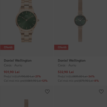
Ofertă
Ofertă
Daniel Wellington
Daniel Wellington
Ceas · Auriu
Ceas · Auriu
Prețul actual
Prețul actual
931,90
Lei
532,90
Lei
Prețul inițial
1.190,00 Lei
-21%
Prețul inițial
809,00 Lei
-34%
Cel mai mic preț
1.069,90 Lei
-12%
Cel mai mic preț
579,90 Lei
-8%