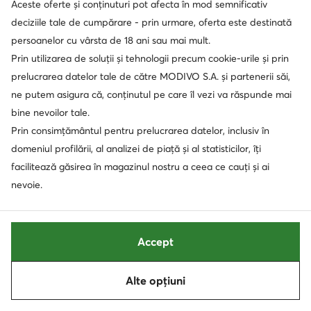
Aceste oferte și conținuturi pot afecta în mod semnificativ
Ceas · Negru
Ceas · Gri
deciziile tale de cumpărare - prin urmare, oferta este destinată
1.087,90
Lei
678,90
Lei
persoanelor cu vârsta de 18 ani sau mai mult.
Prin utilizarea de soluții și tehnologii precum cookie-urile și prin
prelucrarea datelor tale de către MODIVO S.A. și partenerii săi,
ne putem asigura că, conținutul pe care îl vezi va răspunde mai
bine nevoilor tale.
Prin consimțământul pentru prelucrarea datelor, inclusiv în
domeniul profilării, al analizei de piață și al statisticilor, îți
facilitează găsirea în magazinul nostru a ceea ce cauți și ai
nevoie.
Accept
Daniel Wellington
Daniel Wellington
Ceas · Argintiu
Ceas · Auriu
Alte opțiuni
Sortează
Filtrează
1
839,90
Lei
878,00
Lei