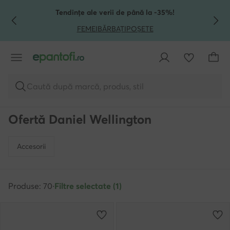
TRECI LA CONȚINUTUL PRINCIPAL
MERGI LA CĂUTARE
Tendințe ale verii de până la -35%!
FEMEI
BĂRBAȚI
POȘETE
Caută după marcă, produs, stil
Ofertă Daniel Wellington
Accesorii
Produse: 70
·
Filtre selectate (1)