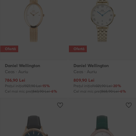
Ofertă
Ofertă
Daniel Wellington
Daniel Wellington
Ceas · Auriu
Ceas · Auriu
Prețul actual
Prețul actual
786,90
Lei
809,90
Lei
Prețul inițial
927,90 Lei
-15%
Prețul inițial
1.021,90 Lei
-20%
Cel mai mic preț
843,90 Lei
-6%
Cel mai mic preț
868,90 Lei
-6%