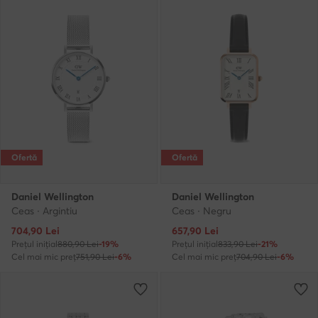
Ofertă
Ofertă
Daniel Wellington
Daniel Wellington
Ceas · Argintiu
Ceas · Negru
Prețul actual
Prețul actual
704,90
Lei
657,90
Lei
Prețul inițial
880,90 Lei
-19%
Prețul inițial
833,90 Lei
-21%
Cel mai mic preț
751,90 Lei
-6%
Cel mai mic preț
704,90 Lei
-6%