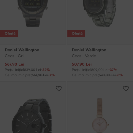
Ofertă
Ofertă
Daniel Wellington
Daniel Wellington
Ceas · Gri
Ceas · Verde
Prețul actual
Prețul actual
567,90
Lei
507,90
Lei
Prețul inițial
839,00 Lei
-32%
Prețul inițial
809,00 Lei
-37%
Cel mai mic preț
614,90 Lei
-7%
Cel mai mic preț
543,00 Lei
-6%