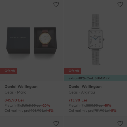
Ofertă
Ofertă
extra -10% Cod: SUMMER
Daniel Wellington
Daniel Wellington
Ceas · Maro
Ceas · Argintiu
Prețul actual
Prețul actual
845,90
Lei
713,90
Lei
Prețul inițial
1.068,90 Lei
-20%
Prețul inițial
880,90 Lei
-18%
Cel mai mic preț
906,90 Lei
-6%
Cel mai mic preț
751,90 Lei
-5%