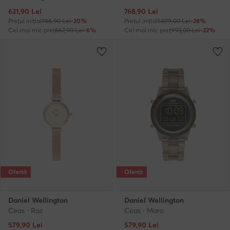
Prețul actual
Prețul actual
621,90
Lei
768,90
Lei
Prețul inițial
786,90 Lei
-20%
Prețul inițial
1.079,00 Lei
-28%
Cel mai mic preț
667,90 Lei
-6%
Cel mai mic preț
993,00 Lei
-22%
Ofertă
Ofertă
Daniel Wellington
Daniel Wellington
Ceas · Roz
Ceas · Maro
Prețul actual
Prețul actual
579,90
Lei
579,90
Lei