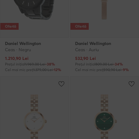
Ofertă
Ofertă
Daniel Wellington
Daniel Wellington
Ceas · Negru
Ceas · Auriu
Prețul actual
Prețul actual
1.210,90
Lei
532,90
Lei
Prețul inițial
1.969,00 Lei
-38%
Prețul inițial
809,00 Lei
-34%
Cel mai mic preț
1.379,00 Lei
-12%
Cel mai mic preț
590,90 Lei
-9%