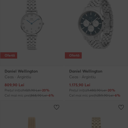
Ofertă
Ofertă
Daniel Wellington
Daniel Wellington
Ceas · Argintiu
Ceas · Argintiu
Prețul actual
Prețul actual
809,90
Lei
1.175,90
Lei
Prețul inițial
1.021,90 Lei
-20%
Prețul inițial
1.480,90 Lei
-20%
Cel mai mic preț
868,90 Lei
-6%
Cel mai mic preț
1.259,90 Lei
-6%