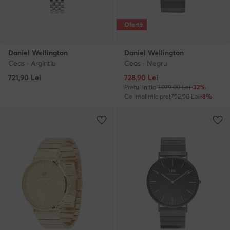
Ofertă
Daniel Wellington
Daniel Wellington
Ceas · Argintiu
Ceas · Negru
Prețul actual
721,90
Lei
728,90
Lei
Prețul inițial
1.079,00 Lei
-32%
Cel mai mic preț
792,90 Lei
-8%