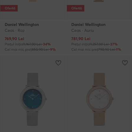
Ofertă
Ofertă
Daniel Wellington
Daniel Wellington
Ceas · Roz
Ceas · Auriu
Prețul actual
Prețul actual
769,90
Lei
781,90
Lei
Prețul inițial
1.167,00 Lei
-34%
Prețul inițial
1.257,00 Lei
-37%
Cel mai mic preț
850,90 Lei
-9%
Cel mai mic preț
790,90 Lei
-1%