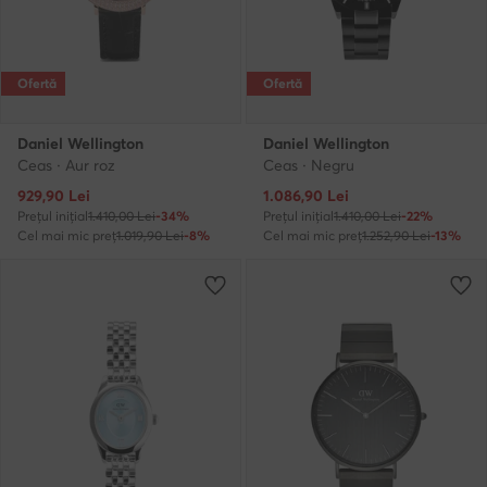
Ofertă
Ofertă
Daniel Wellington
Daniel Wellington
Ceas · Aur roz
Ceas · Negru
Prețul actual
Prețul actual
929,90
Lei
1.086,90
Lei
Prețul inițial
1.410,00 Lei
-34%
Prețul inițial
1.410,00 Lei
-22%
Cel mai mic preț
1.019,90 Lei
-8%
Cel mai mic preț
1.252,90 Lei
-13%