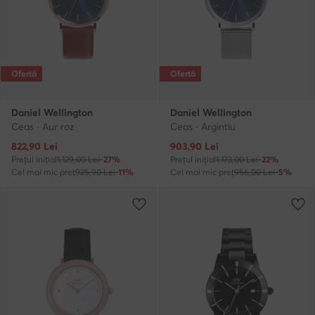
Ofertă
Ofertă
Daniel Wellington
Daniel Wellington
Ceas · Aur roz
Ceas · Argintiu
Prețul actual
Prețul actual
822,90
Lei
903,90
Lei
Prețul inițial
1.129,00 Lei
-27%
Prețul inițial
1.173,00 Lei
-22%
Cel mai mic preț
925,90 Lei
-11%
Cel mai mic preț
956,00 Lei
-5%