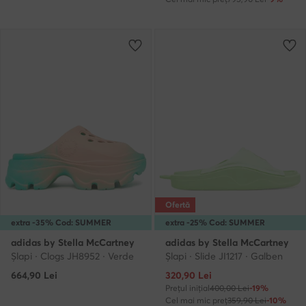
Ofertă
extra -35% Cod: SUMMER
extra -25% Cod: SUMMER
adidas by Stella McCartney
adidas by Stella McCartney
Şlapi · Clogs JH8952 · Verde
Şlapi · Slide JI1217 · Galben
Prețul actual
664,90
Lei
320,90
Lei
Prețul inițial
400,00 Lei
-19%
Cel mai mic preț
359,90 Lei
-10%