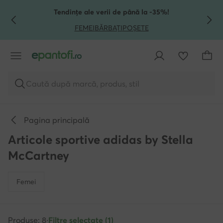
TRECI LA CONȚINUTUL PRINCIPAL
MERGI LA CĂUTARE
Tendințe ale verii de până la -35%!
FEMEI
BĂRBAȚI
POȘETE
Caută după marcă, produs, stil
Pagina principală
Articole sportive adidas by Stella
McCartney
Femei
Produse: 8
·
Filtre selectate (1)