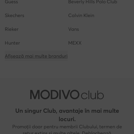
Guess
Beverly Hills Polo Club
Skechers
Calvin Klein
Rieker
Vans
Hunter
MEXX
Afișează mai multe branduri
Un singur Club, avantaje în mai multe
locuri.
Promoții doar pentru membrii Clubului, termen de
retur extins și multe altele. Deblochează