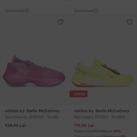
Sponsorizat
Sponsorizat
Ofertă
adidas by Stella McCartney
adidas by Stella McCartney
Sportswear JH8950 · Încălțăminte pentru sală
Barricade JR3283 · Încălțăminte pentru sală
Prețul actual
938,90
Lei
719,90
Lei
Prețul inițial
999,90 Lei
-28%
Cel mai mic preț
795,90 Lei
-9%