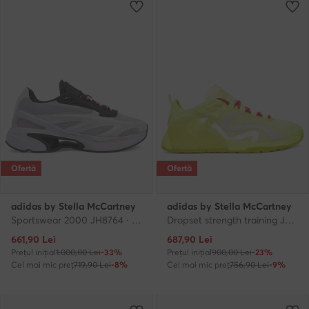
Ofertă
Ofertă
adidas by Stella McCartney
adidas by Stella McCartney
Sportswear 2000 JH8764 · Încălțăminte pentru sală
Dropset strength training JQ1593 · Încălțăminte pentru sală
Prețul actual
Prețul actual
661,90
Lei
687,90
Lei
Prețul inițial
1.000,00 Lei
-33%
Prețul inițial
900,00 Lei
-23%
Cel mai mic preț
719,90 Lei
-8%
Cel mai mic preț
756,90 Lei
-9%