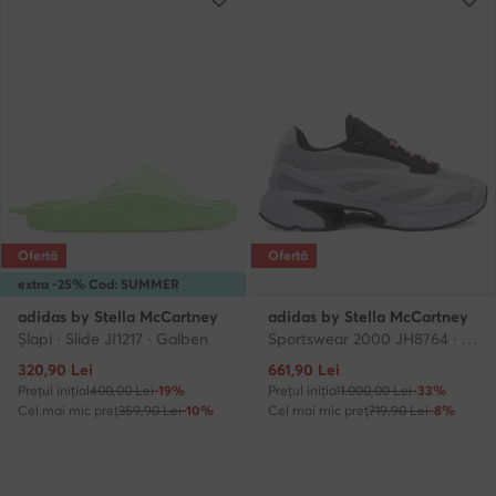
Ofertă
Ofertă
extra -25% Cod: SUMMER
adidas by Stella McCartney
adidas by Stella McCartney
Şlapi · Slide JI1217 · Galben
Sportswear 2000 JH8764 · Încălțăminte pentru sală
Prețul actual
Prețul actual
320,90
Lei
661,90
Lei
Prețul inițial
400,00 Lei
-19%
Prețul inițial
1.000,00 Lei
-33%
Cel mai mic preț
359,90 Lei
-10%
Cel mai mic preț
719,90 Lei
-8%