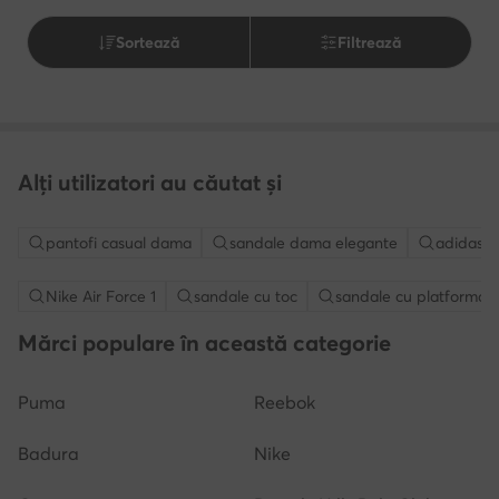
Sortează
Filtrează
Alți utilizatori au căutat și
pantofi casual dama
sandale dama elegante
adidasi a
Nike Air Force 1
sandale cu toc
sandale cu platforma
Mărci populare în această categorie
Puma
Reebok
Badura
Nike