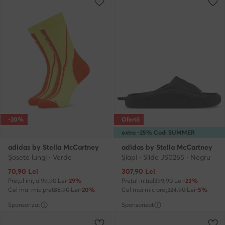
-20%
Ofertă
extra -25% Cod: SUMMER
adidas by Stella McCartney
adidas by Stella McCartney
Șosete lungi · Verde
Şlapi · Slide JS0265 · Negru
Prețul actual
Prețul actual
70,90
Lei
307,90
Lei
Prețul inițial
99,90 Lei
-29%
Prețul inițial
399,90 Lei
-23%
Cel mai mic preț
88,90 Lei
-20%
Cel mai mic preț
324,90 Lei
-5%
Sponsorizat
Sponsorizat