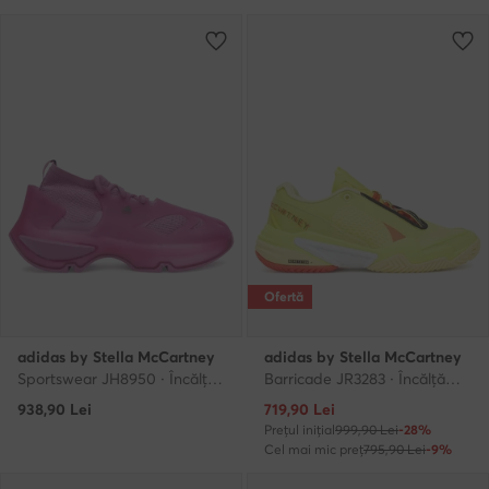
Ofertă
adidas by Stella McCartney
adidas by Stella McCartney
Sportswear JH8950 · Încălțăminte pentru sală
Barricade JR3283 · Încălțăminte pentru sală
Prețul actual
938,90
Lei
719,90
Lei
Prețul inițial
999,90 Lei
-28%
Cel mai mic preț
795,90 Lei
-9%