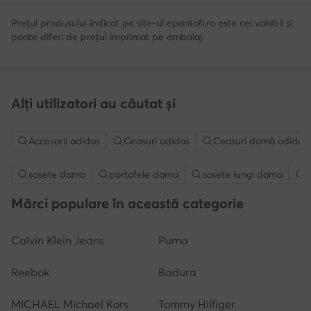
Prețul produsului indicat pe site-ul epantofi.ro este cel valabil și
poate diferi de prețul imprimat pe ambalaj.
Alți utilizatori au căutat și
Accesorii adidas
Ceasuri adidas
Ceasuri damă adidas
sosete dama
portofele dama
sosete lungi dama
g
Mărci populare în această categorie
Calvin Klein Jeans
Puma
Reebok
Badura
MICHAEL Michael Kors
Tommy Hilfiger