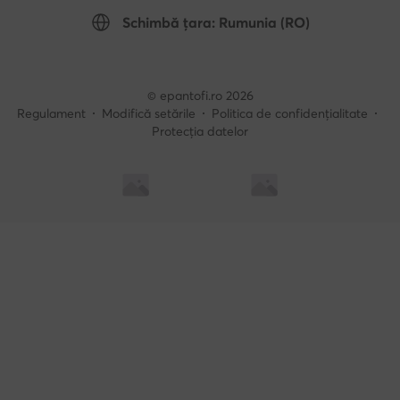
Schimbă țara: Rumunia (RO)
© epantofi.ro 2026
Regulament
Modifică setările
Politica de confidențialitate
Protecția datelor
Soluționarea alternativă a litigilor
Soluționarea online a litigilor