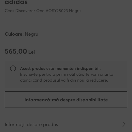
adidas
Ceas Discoverer One AOSY25023 Negru
Culoare:
Negru
565,00
565,00 Lei
Lei
Acest produs este momentan indisponibil.
Înscrie-te pentru a primi notificări. Te vom anunța
atunci când produsul va fi din nou la reducere.
Informează-mă despre disponibilitate
Informații despre produs