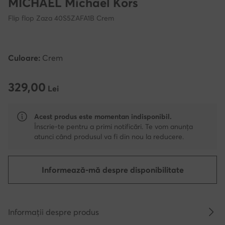
MICHAEL Michael Kors
Flip flop Zaza 40S5ZAFA1B Crem
Culoare:
Crem
329,00
329,00 Lei
Lei
Acest produs este momentan indisponibil.
Înscrie-te pentru a primi notificări. Te vom anunța
atunci când produsul va fi din nou la reducere.
Informează-mă despre disponibilitate
Informații despre produs