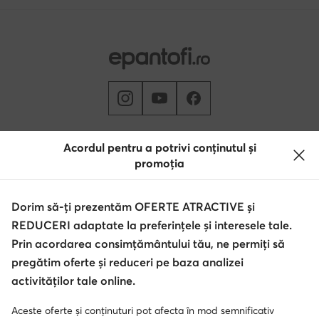
Schimbă țara: Rumunia (RO)
Acordul pentru a potrivi conținutul și
promoția
© epantofi.ro 2026
Dorim să-ți prezentăm OFERTE ATRACTIVE și
Regulament
Modifică setările
Politica de confidențialitate
REDUCERI adaptate la preferințele și interesele tale.
Protecția datelor
Prin acordarea consimțământului tău, ne permiți să
pregătim oferte și reduceri pe baza analizei
activităților tale online.
Soluționarea alternativă a litigilor
Soluționarea online a litigilor
Aceste oferte și conținuturi pot afecta în mod semnificativ