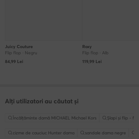
Juicy Couture
Roxy
Flip flop · Negru
Flip flop · Alb
84,99
Lei
119,99
Lei
Alți utilizatori au căutat și
Încălțăminte damă MICHAEL Michael Kors
Șlapi și flip - 
cizme de cauciuc Hunter dama
sandale dama negre
P