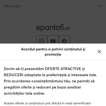
Informații
Acordul pentru a potrivi conținutul și
promoția
Schimbă țara: Rumunia (RO)
Dorim să-ți prezentăm OFERTE ATRACTIVE și
REDUCERI adaptate la preferințele și interesele tale.
© epantofi.ro 2026
Regulament
Modifică setările
Politica de confidențialitate
Prin acordarea consimțământului tău, ne permiți să
Protecția datelor
pregătim oferte și reduceri pe baza analizei
activităților tale online.
Aceste oferte și conținuturi pot afecta în mod semnificativ