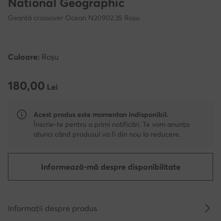
National Geographic
Geantă crossover Ocean N20902.35 Roșu
Culoare:
Roșu
180,00
180,00 Lei
Lei
Acest produs este momentan indisponibil.
Înscrie-te pentru a primi notificări. Te vom anunța
atunci când produsul va fi din nou la reducere.
Informează-mă despre disponibilitate
Informații despre produs