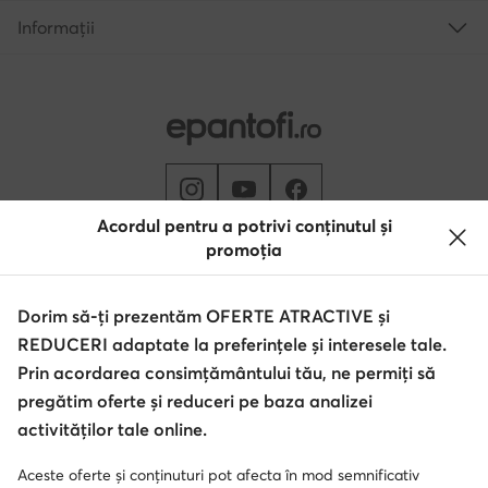
Informații
Acordul pentru a potrivi conținutul și
promoția
Schimbă țara: Rumunia (RO)
Dorim să-ți prezentăm OFERTE ATRACTIVE și
REDUCERI adaptate la preferințele și interesele tale.
© epantofi.ro 2026
Regulament
Modifică setările
Politica de confidențialitate
Prin acordarea consimțământului tău, ne permiți să
Protecția datelor
pregătim oferte și reduceri pe baza analizei
activităților tale online.
Aceste oferte și conținuturi pot afecta în mod semnificativ