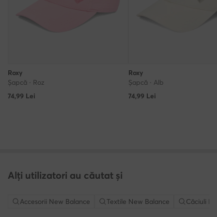
Roxy
Roxy
Șapcă · Roz
Șapcă · Alb
74,99
Lei
74,99
Lei
Alți utilizatori au căutat și
Accesorii New Balance
Textile New Balance
Căciuli N