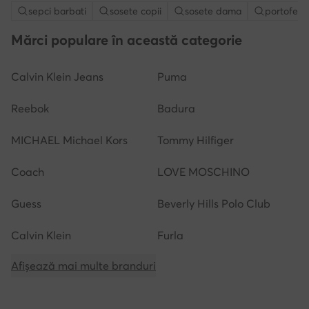
sepci barbati
sosete copii
sosete dama
portofel
Mărci populare în această categorie
Calvin Klein Jeans
Puma
Reebok
Badura
MICHAEL Michael Kors
Tommy Hilfiger
Coach
LOVE MOSCHINO
Guess
Beverly Hills Polo Club
Calvin Klein
Furla
Afișează mai multe branduri