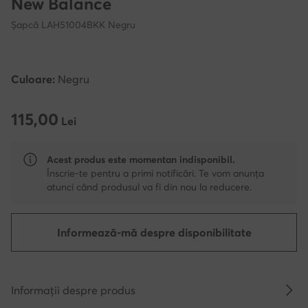
New Balance
Șapcă LAH51004BKK Negru
Culoare:
Negru
115,00
115,00 Lei
Lei
Acest produs este momentan indisponibil.
Înscrie-te pentru a primi notificări. Te vom anunța
atunci când produsul va fi din nou la reducere.
Informează-mă despre disponibilitate
Informații despre produs