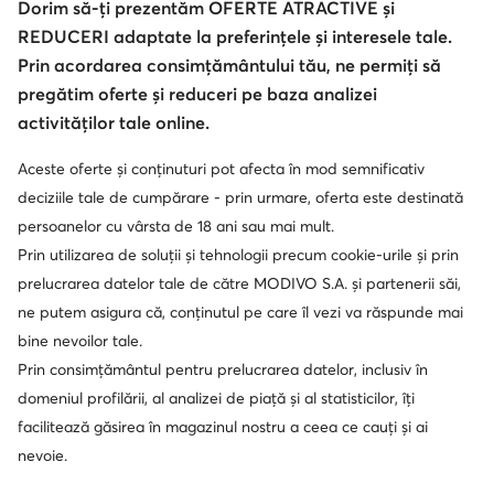
Dorim să-ți prezentăm OFERTE ATRACTIVE și
© epantofi.ro 2026
REDUCERI adaptate la preferințele și interesele tale.
Regulament
Modifică setările
Politica de confidențialitate
Prin acordarea consimțământului tău, ne permiți să
Protecția datelor
pregătim oferte și reduceri pe baza analizei
activităților tale online.
Aceste oferte și conținuturi pot afecta în mod semnificativ
Soluționarea alternativă a litigilor
Soluționarea online a litigilor
deciziile tale de cumpărare - prin urmare, oferta este destinată
persoanelor cu vârsta de 18 ani sau mai mult.
Prin utilizarea de soluții și tehnologii precum cookie-urile și prin
prelucrarea datelor tale de către MODIVO S.A. și partenerii săi,
ne putem asigura că, conținutul pe care îl vezi va răspunde mai
bine nevoilor tale.
Prin consimțământul pentru prelucrarea datelor, inclusiv în
domeniul profilării, al analizei de piață și al statisticilor, îți
facilitează găsirea în magazinul nostru a ceea ce cauți și ai
nevoie.