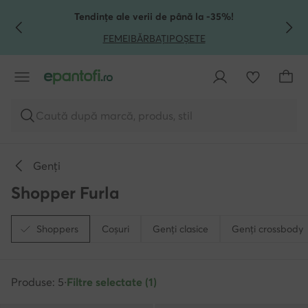
TRECI LA CONȚINUTUL PRINCIPAL
MERGI LA CĂUTARE
Tendințe ale verii de până la -35%!
FEMEI
BĂRBAȚI
POȘETE
Caută după marcă, produs, stil
Genți
Shopper Furla
Shoppers
Coșuri
Genți clasice
Genți crossbody
Produse: 5
·
Filtre selectate (1)