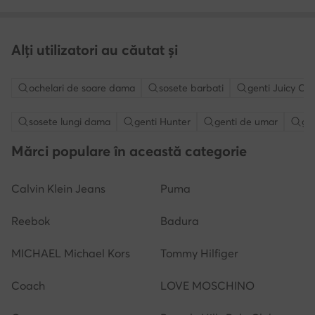
Alți utilizatori au căutat și
ochelari de soare dama
sosete barbati
genti Juicy Co
sosete lungi dama
genti Hunter
genti de umar
gen
Mărci populare în această categorie
Calvin Klein Jeans
Puma
Reebok
Badura
MICHAEL Michael Kors
Tommy Hilfiger
Coach
LOVE MOSCHINO