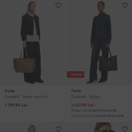
Ofertă
Furla
Furla
Geantă · Maro deschis
Geantă · Negru
Prețul actual
1.789,90
Lei
1.547,90
Lei
Prețul inițial
1.629,90 Lei
-5%
Cel mai mic preț
1.629,90 Lei
-5%