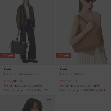
Ofertă
Ofertă
Furla
Furla
Geantă · Verde închis
Geantă · Maro
Prețul actual
Prețul actual
1.699,90
Lei
1.195,90
Lei
Prețul inițial
1.789,90 Lei
-5%
Prețul inițial
1.849,90 Lei
-35%
Cel mai mic preț
1.789,90 Lei
-5%
Cel mai mic preț
1.406,90 Lei
-14%