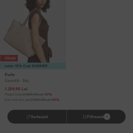
Ofertă
extra -15% Cod: SUMMER
Furla
Geantă · Bej
Prețul actual
1.259,90
Lei
Prețul inițial
1.849,90 Lei
-31%
Cel mai mic preț
1.399,90 Lei
-10%
Sortează
Filtrează
1