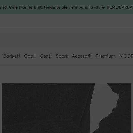
nsă! Cele mai fierbinți tendințe ale verii până la -35%
FEMEI
BĂRBA
Bărbați
Copii
Genți
Sport
Accesorii
Premium
MODI