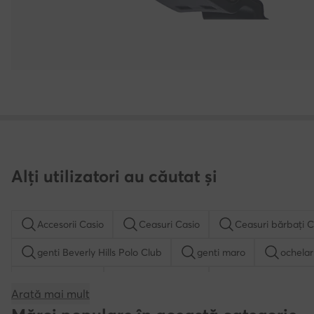
Alți utilizatori au căutat și
Accesorii Casio
Ceasuri Casio
Ceasuri bărbați C
genti Beverly Hills Polo Club
genti maro
ochelar
sosete dama
portofele dama
sosete lungi dam
Arată mai mult
borsete barbati
genti Guess
genti negre