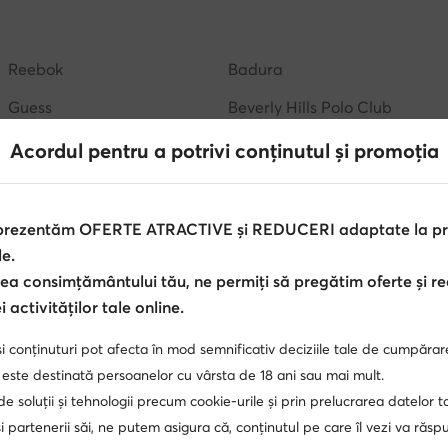
Reebok
Badura
Guess
Beverly Hills Polo Club
MEXX
GINO ROSSI
Acordul pentru a potrivi conținutul și promoția
Kappa
DC Shoes
 prezentăm OFERTE ATRACTIVE și REDUCERI adaptate la pref
le.
ea consimțământului tău, ne permiți să pregătim oferte și r
 activităților tale online.
i conținuturi pot afecta în mod semnificativ deciziile tale de cumpărar
 este destinată persoanelor cu vârsta de 18 ani sau mai mult.
 de soluții și tehnologii precum cookie-urile și prin prelucrarea datelor t
 partenerii săi, ne putem asigura că, conținutul pe care îl vezi va răs
 singur Club, avantaje în mai multe locu