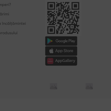
mperi?
ărimi
a încălțămintei
produsului
Soluționarea alternativă a litigilor
Soluționarea online a l