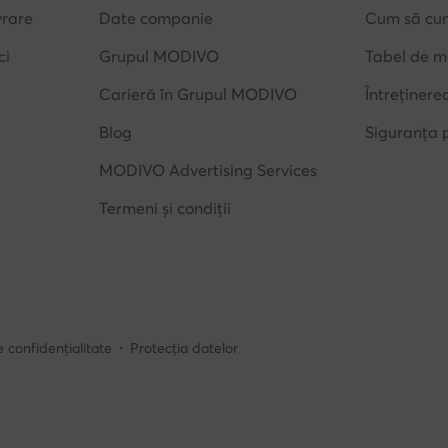
vrare
Date companie
Cum să cu
ci
Grupul MODIVO
Tabel de m
Carieră în Grupul MODIVO
Întreținere
Blog
Siguranța 
MODIVO Advertising Services
Termeni și condiții
e confidențialitate
Protecția datelor