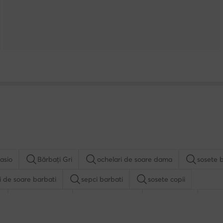
asio
Bărbați Gri
ochelari de soare dama
sosete 
i de soare barbati
sepci barbati
sosete copii
a
genti Hunter
genti de umar
genti rosii
ge
palarii dama
ceasuri Nautica