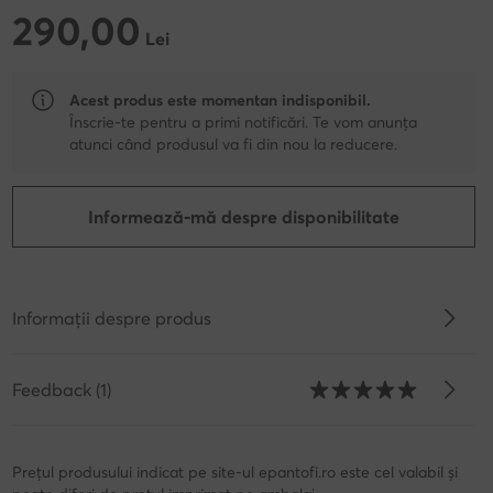
290,00
290,00 Lei
Lei
Acest produs este momentan indisponibil.
Înscrie-te pentru a primi notificări. Te vom anunța
atunci când produsul va fi din nou la reducere.
Informează-mă despre disponibilitate
Informații despre produs
Feedback (1)
Prețul produsului indicat pe site-ul epantofi.ro este cel valabil și