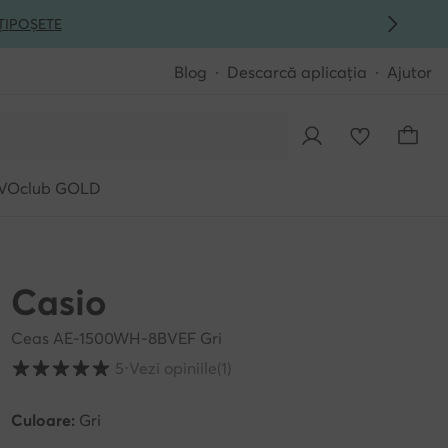
ȚI
POȘETE
Blog
Descarcă aplicația
Ajutor
VOclub GOLD
Casio
Ceas AE-1500WH-8BVEF Gri
Evaluarea clienților pe o scară de la 1 la 5
5
⋅
Vezi opiniile
(1)
Culoare:
Gri