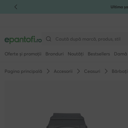
Ultima șa
TRECI LA CONȚINUTUL PRINCIPAL
MERGI LA CĂUTARE
Oferte și promoții
Branduri
Noutăți
Bestsellers
Damă
Pagina principală
Accesorii
Ceasuri
Bărbați