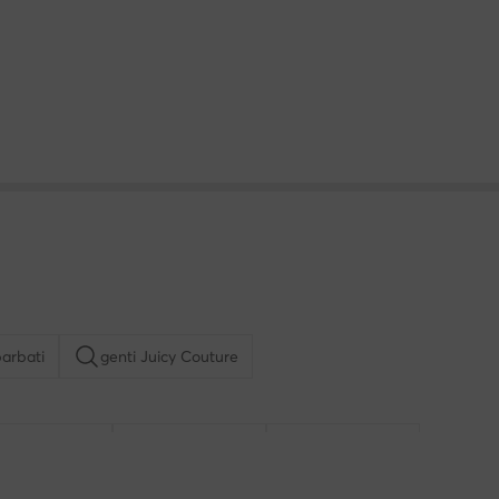
barbati
genti Juicy Couture
nti Nine West
genti de plaja
ceasuri Guess