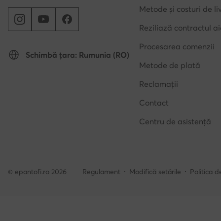
Metode și costuri de li
Reziliază contractul ai
Procesarea comenzii
Schimbă țara: Rumunia (RO)
Metode de plată
Reclamații
Contact
Centru de asistență
© epantofi.ro 2026
Regulament
Modifică setările
Politica d