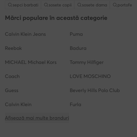
sepci barbati
sosete copii
sosete dama
portofel
Mărci populare în această categorie
Calvin Klein Jeans
Puma
Reebok
Badura
MICHAEL Michael Kors
Tommy Hilfiger
Coach
LOVE MOSCHINO
Guess
Beverly Hills Polo Club
Calvin Klein
Furla
Afișează mai multe branduri