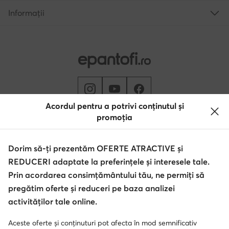
Informații
Acordul pentru a potrivi conținutul și
promoția
Schimbă țara: Rumunia (RO)
Dorim să-ți prezentăm OFERTE ATRACTIVE și
REDUCERI adaptate la preferințele și interesele tale.
© epantofi.ro 2026
Regulament
Modifică setările
Politica de confidențialitate
Prin acordarea consimțământului tău, ne permiți să
Protecția datelor
pregătim oferte și reduceri pe baza analizei
activităților tale online.
Aceste oferte și conținuturi pot afecta în mod semnificativ