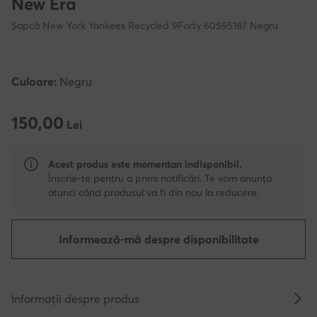
New Era
Șapcă New York Yankees Recycled 9Forty 60595187 Negru
Culoare:
Negru
150,00
150,00 Lei
Lei
Acest produs este momentan indisponibil.
Înscrie-te pentru a primi notificări. Te vom anunța
atunci când produsul va fi din nou la reducere.
Informează-mă despre disponibilitate
Informații despre produs